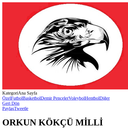
Kategori
Ana Sayfa
Özel
Futbol
Basketbol
Demir Pençeler
Voleybol
Hentbol
Diğer
Geri Dön
Paylaş
Tweetle
ORKUN KÖKÇÜ MİLLİ