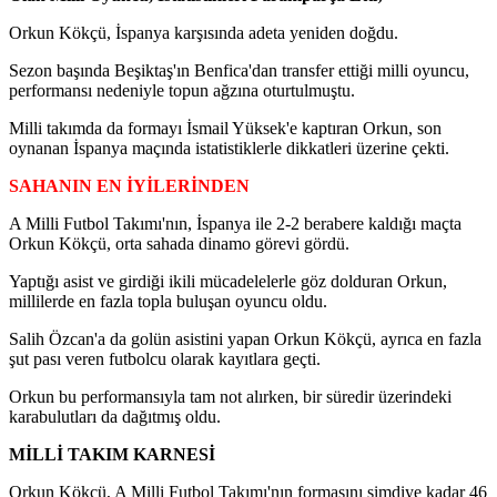
Orkun Kökçü, İspanya karşısında adeta yeniden doğdu.
Sezon başında Beşiktaş'ın Benfica'dan transfer ettiği milli oyuncu,
performansı nedeniyle topun ağzına oturtulmuştu.
Milli takımda da formayı İsmail Yüksek'e kaptıran Orkun, son
oynanan İspanya maçında istatistiklerle dikkatleri üzerine çekti.
SAHANIN EN İYİLERİNDEN
A Milli Futbol Takımı'nın, İspanya ile 2-2 berabere kaldığı maçta
Orkun Kökçü, orta sahada dinamo görevi gördü.
Yaptığı asist ve girdiği ikili mücadelelerle göz dolduran Orkun,
millilerde en fazla topla buluşan oyuncu oldu.
Salih Özcan'a da golün asistini yapan Orkun Kökçü, ayrıca en fazla
şut pası veren futbolcu olarak kayıtlara geçti.
Orkun bu performansıyla tam not alırken, bir süredir üzerindeki
karabulutları da dağıtmış oldu.
MİLLİ TAKIM KARNESİ
Orkun Kökçü, A Milli Futbol Takımı'nın formasını şimdiye kadar 46