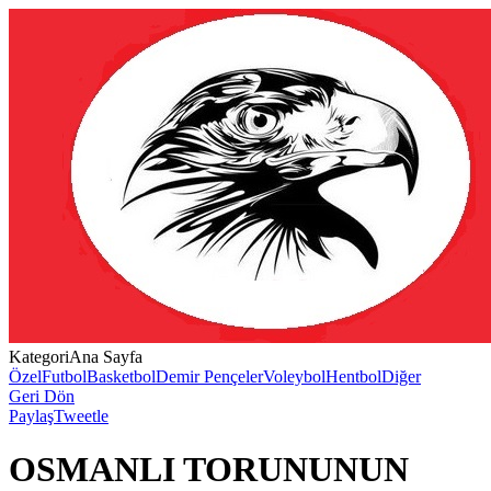
Kategori
Ana Sayfa
Özel
Futbol
Basketbol
Demir Pençeler
Voleybol
Hentbol
Diğer
Geri Dön
Paylaş
Tweetle
OSMANLI TORUNUNUN