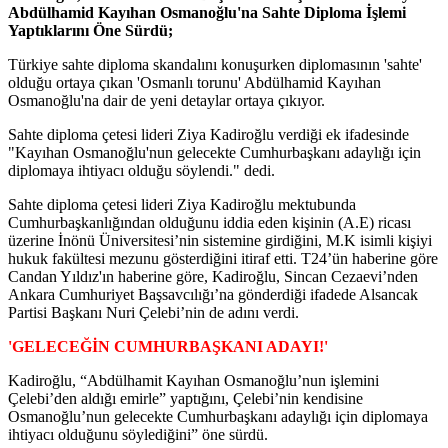
Abdülhamid Kayıhan Osmanoğlu'na Sahte Diploma İşlemi
Yaptıklarını Öne Sürdü;
Türkiye sahte diploma skandalını konuşurken diplomasının 'sahte'
olduğu ortaya çıkan 'Osmanlı torunu' Abdülhamid Kayıhan
Osmanoğlu'na dair de yeni detaylar ortaya çıkıyor.
Sahte diploma çetesi lideri Ziya Kadiroğlu verdiği ek ifadesinde
"Kayıhan Osmanoğlu'nun gelecekte Cumhurbaşkanı adaylığı için
diplomaya ihtiyacı olduğu söylendi." dedi.
Sahte diploma çetesi lideri Ziya Kadiroğlu mektubunda
Cumhurbaşkanlığından olduğunu iddia eden kişinin (A.E) ricası
üzerine İnönü Üniversitesi’nin sistemine girdiğini, M.K isimli kişiyi
hukuk fakültesi mezunu gösterdiğini itiraf etti. T24’ün haberine göre
Candan Yıldız'ın haberine göre, Kadiroğlu, Sincan Cezaevi’nden
Ankara Cumhuriyet Başsavcılığı’na gönderdiği ifadede Alsancak
Partisi Başkanı Nuri Çelebi’nin de adını verdi.
'GELECEĞİN CUMHURBAŞKANI ADAYI!'
Kadiroğlu, “Abdülhamit Kayıhan Osmanoğlu’nun işlemini
Çelebi’den aldığı emirle” yaptığını, Çelebi’nin kendisine
Osmanoğlu’nun gelecekte Cumhurbaşkanı adaylığı için diplomaya
ihtiyacı olduğunu söylediğini” öne sürdü.