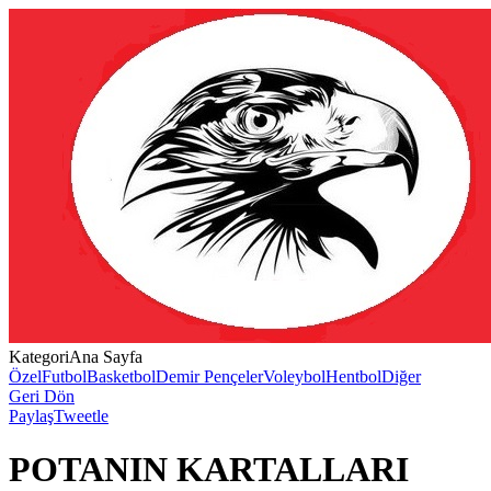
Kategori
Ana Sayfa
Özel
Futbol
Basketbol
Demir Pençeler
Voleybol
Hentbol
Diğer
Geri Dön
Paylaş
Tweetle
POTANIN KARTALLARI