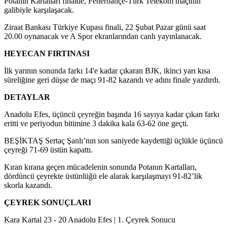
Potanın Kartalları finalde, Fenerbahçe-Türk Telekom maçının
galibiyle karşılaşacak.
Ziraat Bankası Türkiye Kupası finali, 22 Şubat Pazar günü saat
20.00 oynanacak ve A Spor ekranlarından canlı yayınlanacak.
HEYECAN FIRTINASI
İlk yarının sonunda farkı 14'e kadar çıkaran BJK, ikinci yarı kısa
süreliğine geri düşse de maçı 91-82 kazandı ve adını finale yazdırdı.
DETAYLAR
Anadolu Efes, üçüncü çeyreğin başında 16 sayıya kadar çıkan farkı
eritti ve periyodun bitimine 3 dakika kala 63-62 öne geçti.
BEŞİKTAŞ Sertaç Şanlı’nın son saniyede kaydettiği üçlükle üçüncü
çeyreği 71-69 üstün kapattı.
Kıran kırana geçen mücadelenin sonunda Potanın Kartalları,
dördüncü çeyrekte üstünlüğü ele alarak karşılaşmayı 91-82’lik
skorla kazandı.
ÇEYREK SONUÇLARI
Kara Kartal 23 - 20 Anadolu Efes | 1. Çeyrek Sonucu