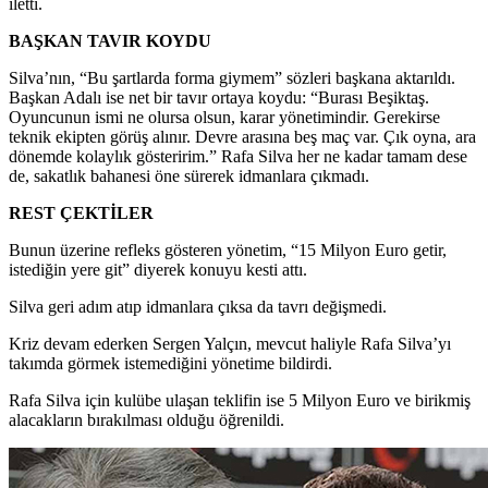
iletti.
BAŞKAN TAVIR KOYDU
Silva’nın, “Bu şartlarda forma giymem” sözleri başkana aktarıldı.
Başkan Adalı ise net bir tavır ortaya koydu: “Burası Beşiktaş.
Oyuncunun ismi ne olursa olsun, karar yönetimindir. Gerekirse
teknik ekipten görüş alınır. Devre arasına beş maç var. Çık oyna, ara
dönemde kolaylık gösteririm.” Rafa Silva her ne kadar tamam dese
de, sakatlık bahanesi öne sürerek idmanlara çıkmadı.
REST ÇEKTİLER
Bunun üzerine refleks gösteren yönetim, “15 Milyon Euro getir,
istediğin yere git” diyerek konuyu kesti attı.
Silva geri adım atıp idmanlara çıksa da tavrı değişmedi.
Kriz devam ederken Sergen Yalçın, mevcut haliyle Rafa Silva’yı
takımda görmek istemediğini yönetime bildirdi.
Rafa Silva için kulübe ulaşan teklifin ise 5 Milyon Euro ve birikmiş
alacakların bırakılması olduğu öğrenildi.