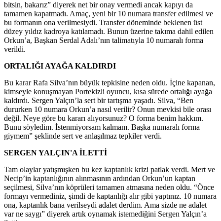
bitsin, bakarız” diyerek net bir onay vermedi ancak kapıyı da
tamamen kapatmadı. Amaç, yeni bir 10 numara transfer edilmesi ve
bu formanın ona verilmesiydi. Transfer döneminde beklenen üst
düzey yıldız kadroya katılamadı. Bunun üzerine takıma dahil edilen
Orkun’a, Başkan Serdal Adalı’nın talimatıyla 10 numaralı forma
verildi.
ORTALIĞI AYAĞA KALDIRDI
Bu karar Rafa Silva’nın büyük tepkisine neden oldu. İçine kapanan,
kimseyle konuşmayan Portekizli oyuncu, kısa sürede ortalığı ayağa
kaldırdı. Sergen Yalçın’la sert bir tartışma yaşadı. Silva, “Ben
dururken 10 numara Orkun’a nasıl verilir? Onun mevkisi bile orası
değil. Neye göre bu kararı alıyorsunuz? O forma benim hakkım.
Bunu söyledim. İstenmiyorsam kalmam. Başka numaralı forma
giymem” şeklinde sert ve anlaşılmaz tepkiler verdi.
SERGEN YALÇIN'A İLETTİ
Tam olaylar yatışmışken bu kez kaptanlık krizi patlak verdi. Mert ve
Necip’in kaptanlığının alınmasının ardından Orkun’un kaptan
seçilmesi, Silva’nın köprüleri tamamen atmasına neden oldu. “Önce
formayı vermediniz, şimdi de kaptanlığı alır gibi yaptınız. 10 numara
ona, kaptanlık bana verilseydi adalet derdim. Ama sizde ne adalet
var ne saygı” diyerek artık oynamak istemediğini Sergen Yalçın’a