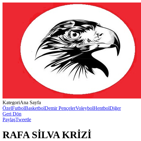
Kategori
Ana Sayfa
Özel
Futbol
Basketbol
Demir Pençeler
Voleybol
Hentbol
Diğer
Geri Dön
Paylaş
Tweetle
RAFA SİLVA KRİZİ