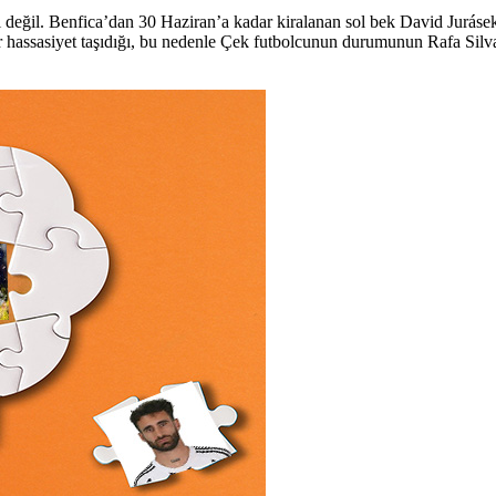
lı değil. Benfica’dan 30 Haziran’a kadar kiralanan sol bek David Juráse
 bir hassasiyet taşıdığı, bu nedenle Çek futbolcunun durumunun Rafa Sil