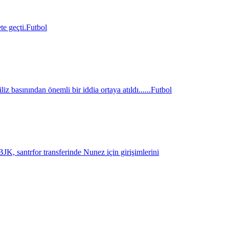
e geçti.
Futbol
z basınından önemli bir iddia ortaya atıldı......
Futbol
K, santrfor transferinde Nunez için girişimlerini