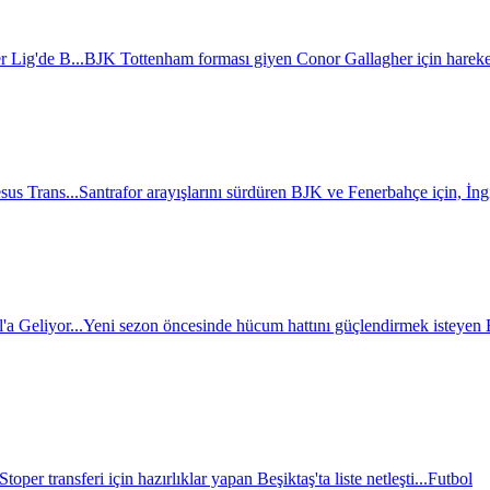
r Lig'de B...
BJK Tottenham forması giyen Conor Gallagher için hareket
sus Trans...
Santrafor arayışlarını sürdüren BJK ve Fenerbahçe için, İngili
a Geliyor...
Yeni sezon öncesinde hücum hattını güçlendirmek isteyen BJ
Stoper transferi için hazırlıklar yapan Beşiktaş'ta liste netleşti...
Futbol