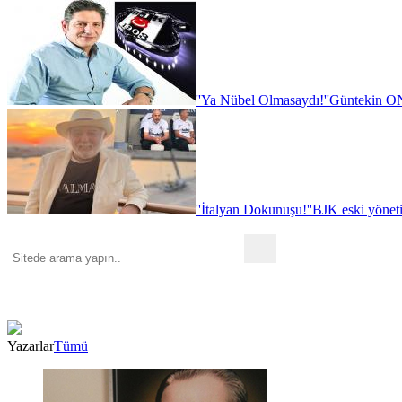
''Ya Nübel Olmasaydı!''
Güntekin ON
''İtalyan Dokunuşu!''
BJK eski yönet
Yazarlar
Tümü