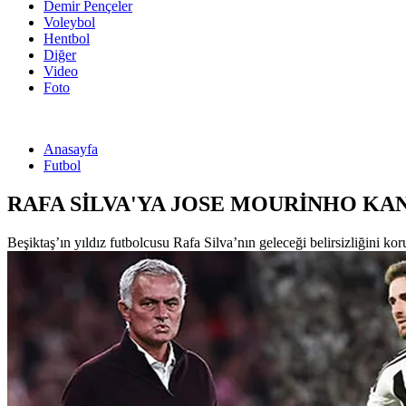
Demir Pençeler
Voleybol
Hentbol
Diğer
Video
Foto
Anasayfa
Futbol
RAFA SİLVA'YA JOSE MOURİNHO KAN
Beşiktaş’ın yıldız futbolcusu Rafa Silva’nın geleceği belirsizliğini kor