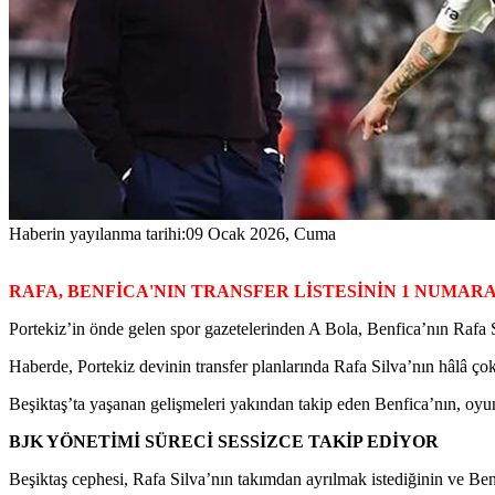
Haberin yayılanma tarihi:
09 Ocak 2026, Cuma
RAFA, BENFİCA'NIN TRANSFER LİSTESİNİN 1 NUMARA
Portekiz’in önde gelen spor gazetelerinden A Bola, Benfica’nın Rafa 
Haberde, Portekiz devinin transfer planlarında Rafa Silva’nın hâlâ çok
Beşiktaş’ta yaşanan gelişmeleri yakından takip eden Benfica’nın, oyun
BJK YÖNETİMİ SÜRECİ SESSİZCE TAKİP EDİYOR
Beşiktaş cephesi, Rafa Silva’nın takımdan ayrılmak istediğinin ve Ben