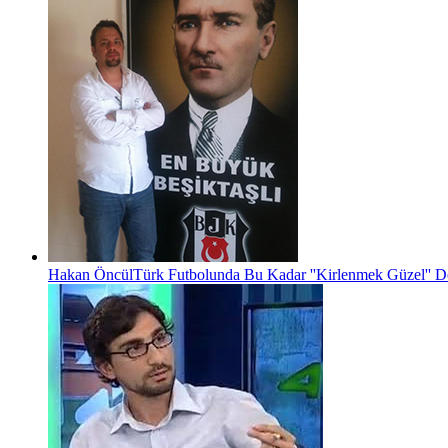
Hakan Öncül
Türk Futbolunda Bu Kadar ''Kirlenmek Güzel'' D