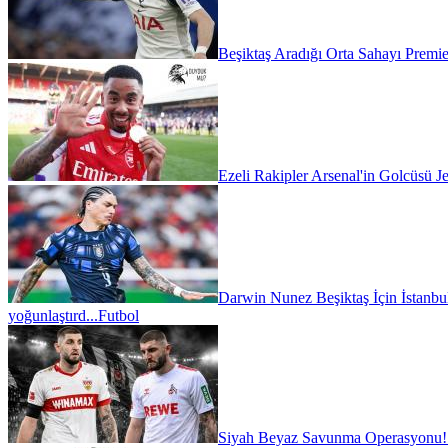
Beşiktaş Aradığı Orta Sahayı Premie
Ezeli Rakipler Arsenal'in Golcüsü Je
Darwin Nunez Beşiktaş İçin İstanbul'
yoğunlaştırd...
Futbol
Siyah Beyaz Savunma Operasyonu!