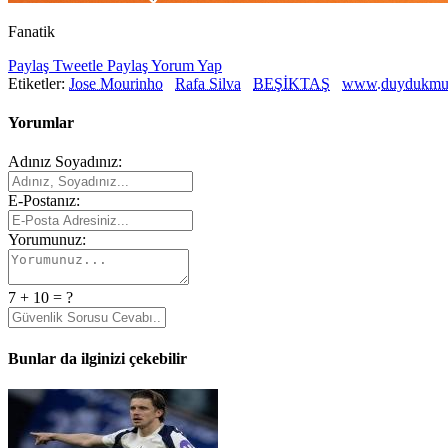
Fanatik
Paylaş
Tweetle
Paylaş
Yorum Yap
Etiketler:
Jose Mourinho
Rafa Silva
BEŞİKTAŞ
www.duydukmu
Yorumlar
Adınız Soyadınız:
E-Postanız:
Yorumunuz:
7 + 10 = ?
Bunlar da ilginizi çekebilir