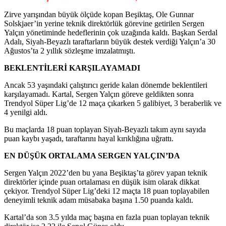
Zirve yarışından büyük ölçüde kopan Beşiktaş, Ole Gunnar
Solskjaer’in yerine teknik direktörlük görevine getirilen Sergen
Yalçın yönetiminde hedeflerinin çok uzağında kaldı. Başkan Serdal
Adalı, Siyah-Beyazlı taraftarların büyük destek verdiği Yalçın’a 30
Ağustos’ta 2 yıllık sözleşme imzalatmıştı.
BEKLENTİLERİ KARŞILAYAMADI
Ancak 53 yaşındaki çalıştırıcı geride kalan dönemde beklentileri
karşılayamadı. Kartal, Sergen Yalçın göreve geldikten sonra
Trendyol Süper Lig’de 12 maça çıkarken 5 galibiyet, 3 beraberlik ve
4 yenilgi aldı.
Bu maçlarda 18 puan toplayan Siyah-Beyazlı takım aynı sayıda
puan kaybı yaşadı, taraftarını hayal kırıklığına uğrattı.
EN DÜŞÜK ORTALAMA SERGEN YALÇIN’DA
Sergen Yalçın 2022’den bu yana Beşiktaş’ta görev yapan teknik
direktörler içinde puan ortalaması en düşük isim olarak dikkat
çekiyor. Trendyol Süper Lig’deki 12 maçta 18 puan toplayabilen
deneyimli teknik adam müsabaka başına 1.50 puanda kaldı.
Kartal’da son 3.5 yılda maç başına en fazla puan toplayan teknik