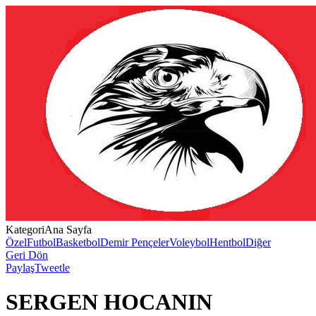
Kategori
Ana Sayfa
Özel
Futbol
Basketbol
Demir Pençeler
Voleybol
Hentbol
Diğer
Geri Dön
Paylaş
Tweetle
SERGEN HOCANIN