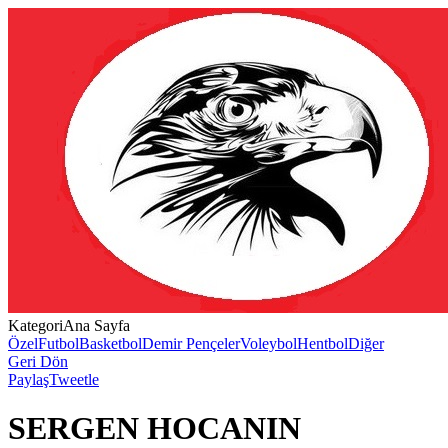
Kategori
Ana Sayfa
Özel
Futbol
Basketbol
Demir Pençeler
Voleybol
Hentbol
Diğer
Geri Dön
Paylaş
Tweetle
SERGEN HOCANIN