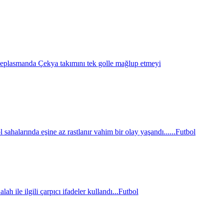
eplasmanda Çekya takımını tek golle mağlup etmeyi
sahalarında eşine az rastlanır vahim bir olay yaşandı......
Futbol
le ilgili çarpıcı ifadeler kullandı...
Futbol