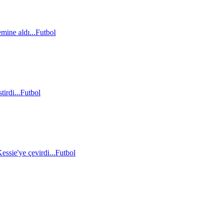
mine aldı...
Futbol
irdi...
Futbol
essie'ye çevirdi...
Futbol