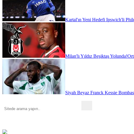
Kartal'ın Yeni Hedefi Ipswich'li Phi
Milan'lı Yıldız Beşiktaş Yolunda!
Ort
Siyah Beyaz Franck Kessie Bombas