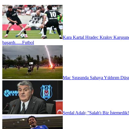
Kara Kartal Hradec Kralov Karşısın
başardı......
Futbol
Maç Sırasında Sahaya Yıldırım Düşm
Serdal Adalı; ''Salah'ı Biz İstemedik!