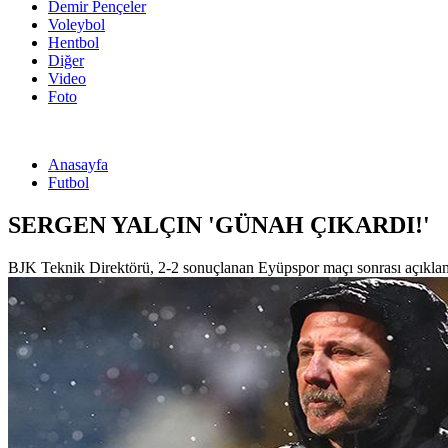
Demir Pençeler
Voleybol
Hentbol
Diğer
Video
Foto
Anasayfa
Futbol
SERGEN YALÇIN 'GÜNAH ÇIKARDI!'
BJK Teknik Direktörü, 2-2 sonuçlanan Eyüpspor maçı sonrası açıklam