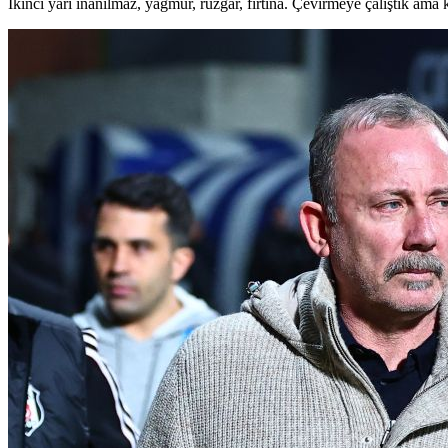
İkinci yarı inanılmaz, yağmur, rüzgar, fırtına. Çevirmeye çalıştık am