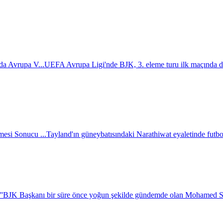
da Avrupa V...
UEFA Avrupa Ligi'nde BJK, 3. eleme turu ilk maçında d
esi Sonucu ...
Tayland'ın güneybatısındaki Narathiwat eyaletinde futbol 
''
BJK Başkanı bir süre önce yoğun şekilde gündemde olan Mohamed Salah i