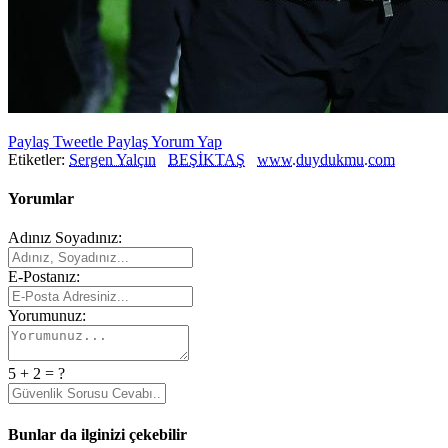
Paylaş
Tweetle
Paylaş
Yorum Yap
Etiketler:
Sergen Yalçın
BEŞİKTAŞ
www.duydukmu.com
Yorumlar
Adınız Soyadınız:
E-Postanız:
Yorumunuz:
5 + 2 = ?
Bunlar da ilginizi çekebilir