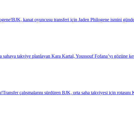
logene!
BJK, kanat oyuncusu transferi için Jaden Philogene ismini günde
a sahaya takviye planlayan Kara Kartal, Youssouf Fofana’yı gözüne kest
ı!
Transfer çalışmalarını sürdüren BJK, orta saha takviyesi için rotasını K