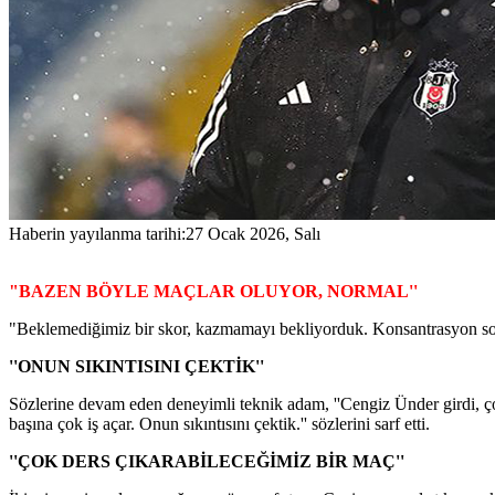
Haberin yayılanma tarihi:
27 Ocak 2026, Salı
"BAZEN BÖYLE MAÇLAR OLUYOR, NORMAL''
"Beklemediğimiz bir skor, kazmamayı bekliyorduk. Konsantrasyon sorunu,
''ONUN SIKINTISINI ÇEKTİK''
Sözlerine devam eden deneyimli teknik adam, ''Cengiz Ünder girdi, ç
başına çok iş açar. Onun sıkıntısını çektik.'' sözlerini sarf etti.
''ÇOK DERS ÇIKARABİLECEĞİMİZ BİR MAÇ''