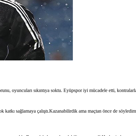
 oyuncuları sıkıntıya soktu. Eyüpspor iyi mücadele etti, kontralarla biz
ok katkı sağlamaya çalıştı.Kazanabilirdik ama maçtan önce de söyledim