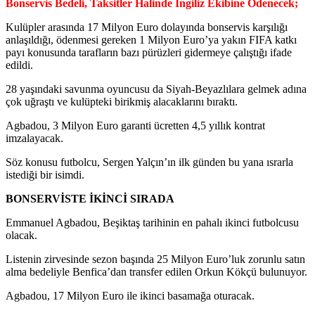
Bonservis Bedeli, Taksitler Halinde İngiliz Ekibine Ödenecek;
Kulüpler arasında 17 Milyon Euro dolayında bonservis karşılığı
anlaşıldığı, ödenmesi gereken 1 Milyon Euro’ya yakın FIFA katkı
payı konusunda tarafların bazı pürüzleri gidermeye çalıştığı ifade
edildi.
28 yaşındaki savunma oyuncusu da Siyah-Beyazlılara gelmek adına
çok uğraştı ve kulüpteki birikmiş alacaklarını bıraktı.
Agbadou, 3 Milyon Euro garanti ücretten 4,5 yıllık kontrat
imzalayacak.
Söz konusu futbolcu, Sergen Yalçın’ın ilk günden bu yana ısrarla
istediği bir isimdi.
BONSERVİSTE İKİNCİ SIRADA
Emmanuel Agbadou, Beşiktaş tarihinin en pahalı ikinci futbolcusu
olacak.
Listenin zirvesinde sezon başında 25 Milyon Euro’luk zorunlu satın
alma bedeliyle Benfica’dan transfer edilen Orkun Kökçü bulunuyor.
Agbadou, 17 Milyon Euro ile ikinci basamağa oturacak.