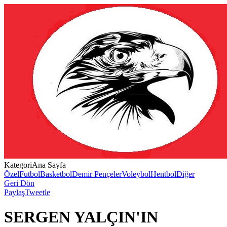
Kategori
Ana Sayfa
Özel
Futbol
Basketbol
Demir Pençeler
Voleybol
Hentbol
Diğer
Geri Dön
Paylaş
Tweetle
SERGEN YALÇIN'IN