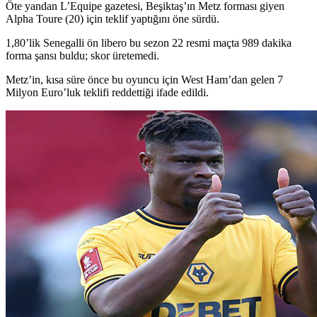
Öte yandan L’Equipe gazetesi, Beşiktaş’ın Metz forması giyen
Alpha Toure (20) için teklif yaptığını öne sürdü.
1,80’lik Senegalli ön libero bu sezon 22 resmi maçta 989 dakika
forma şansı buldu; skor üretemedi.
Metz’in, kısa süre önce bu oyuncu için West Ham’dan gelen 7
Milyon Euro’luk teklifi reddettiği ifade edildi.