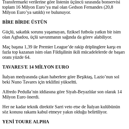
Transfermarkt verilerine göre listenin üçüncü sırasında bonservisi
toplam 16 Milyon Euro’ya mal olan Gedson Fernandes (20,8
Milyon Euro’ya satıldı) ve bulunuyor.
BİRE BİRDE ÜSTÜN
Güçlü, sakatlık sorunu yaşamayan, fiziksel futbola yatkın bir isim
olan Agbadou, üçlü savunmanın sağında da görev alabiliyor.
Maç başına 1,39 ile Premier League’de rakip driplinglere karşı en
fazla top kazanan isim olan Fildişilinin ikili mücadelelerde de başarı
oranı yüzde 64.
TAVARES'E 14 MİLYON EURO
İtalyan medyasında çıkan haberlere göre Beşiktaş, Lazio’nun sol
beki Nuno Tavares için teklifini yükseltti.
Alfredo Pedulla’nin iddiasına göre Siyah-Beyazlılar son olarak 14
Milyon Euro önerdi.
Her ne kadar teknik direktör Sarri veto etse de İtalyan kulübünün
söz konusu rakamı kabul etmeye yakın olduğu belirtiliyor.
YENİ TOURE ALPHA