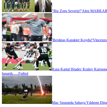
''Biz Zoru Severiz!''
Alen MARKARY
'Beşiktaş Karakter Koydu!'
Vincenzo
Kara Kartal Hradec Kralov Karşısın
başardı......
Futbol
Maç Sırasında Sahaya Yıldırım Düşm