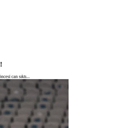
!
cesi can sıktı...