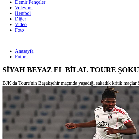
Demir Pençeler
Voleybol
Hentbol
Diğer
Video
Foto
Anasayfa
Futbol
SİYAH BEYAZ EL BİLAL TOURE ŞOKU
BJK'da Toure'nin Başakşehir maçında yaşadığı sakatlık kritik maçlar ön