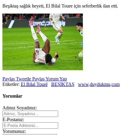
Beşiktaş sağlık heyeti, El Bilal Toure için seferberlik ilan etti.
Paylaş
Tweetle
Paylaş
Yorum Yap
Etiketler:
El Bilal Touré
BEŞİKTAŞ
www.duydukmu.com
Yorumlar
Adınız Soyadınız:
E-Postanız:
Yorumunuz: