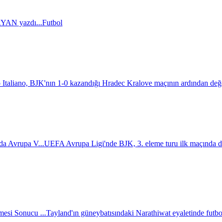
AN yazdı...
Futbol
 Italiano, BJK'nın 1-0 kazandığı Hradec Kralove maçının ardından değ
da Avrupa V...
UEFA Avrupa Ligi'nde BJK, 3. eleme turu ilk maçında d
esi Sonucu ...
Tayland'ın güneybatısındaki Narathiwat eyaletinde futbol 