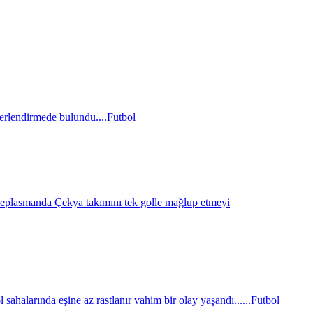
erlendirmede bulundu....
Futbol
eplasmanda Çekya takımını tek golle mağlup etmeyi
sahalarında eşine az rastlanır vahim bir olay yaşandı......
Futbol