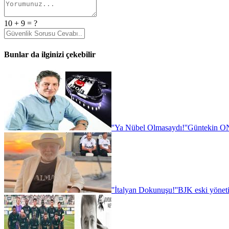
10 + 9 = ?
Bunlar da ilginizi çekebilir
''Ya Nübel Olmasaydı!''
Güntekin ON
''İtalyan Dokunuşu!''
BJK eski yönet