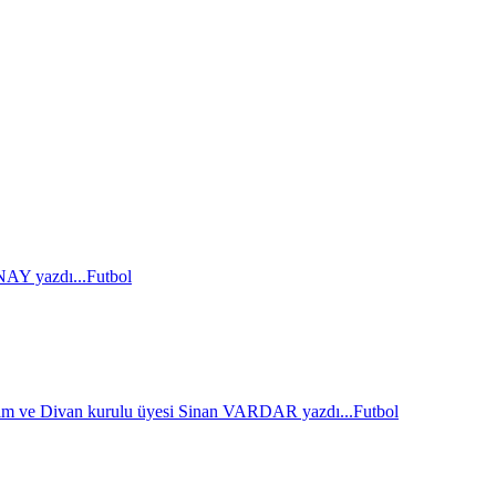
AY yazdı...
Futbol
im ve Divan kurulu üyesi Sinan VARDAR yazdı...
Futbol