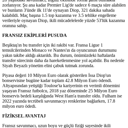
zorlanıyor. Şu ana kadar Premier Lig'de sadece 6 maçta süre alabilen
ve bunların 3'ünde ilk 11'de oynayan Diop, 321 dakika sahada
kalabildi. Maç başına 1.5 top kazanma ve 3.5 tehlike engelleme
verileriyle oynayan Diop, ikili mücadelelerde yüzde 53'lük kazanma
oranına sahip.
FRANSIZ EKİPLERİ PUSUDA
Beşiktaş'ın bu transfer için iki rakibi var. Fransa Ligue 1
temsilcilerinden Monaco ve Nantes'ın da oyuncunun durumunu
yakın takibe aldığı aktarıldı. Bu durum, önümüzdeki haftalarda
transfer sürecinin daha da hareketlenmesine yol açabilir. Bu nedenle
Siyah Beyazlı yönetim elini çabuk tutmak zorunda.
Piyasa değeri 10 Milyon Euro olarak gösterilen İssa Diop'un
bonservisine bugüne kadar toplam 42.8 Milyon Euro ödendi.
Altyapısından yetiştiği Toulose'ta kariyerinin en verimli dönemini
yaşayan Fransız futbolcu, 2018 yaz döneminde 25 Milyon Euro
bonservis bedeli karşılığında West Ham'a transfer oldu. Fulham ise
2022 yazında tecrübeli savunmacıyı renklerine bağlarken, 17.8
milyon euro ödedi.
FİZİKSEL AVANTAJ
Fransız savunmacı, uzun boyu ve güçlü fiziği sayesinde ikili