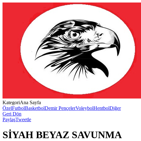
Kategori
Ana Sayfa
Özel
Futbol
Basketbol
Demir Pençeler
Voleybol
Hentbol
Diğer
Geri Dön
Paylaş
Tweetle
SİYAH BEYAZ SAVUNMA