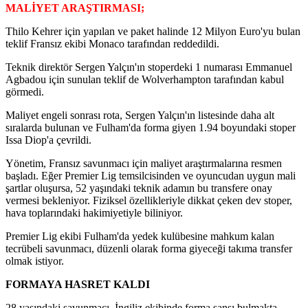
MALİYET ARAŞTIRMASI;
Thilo Kehrer için yapılan ve paket halinde 12 Milyon Euro'yu bulan
teklif Fransız ekibi Monaco tarafından reddedildi.
Teknik direktör Sergen Yalçın'ın stoperdeki 1 numarası Emmanuel
Agbadou için sunulan teklif de Wolverhampton tarafından kabul
görmedi.
Maliyet engeli sonrası rota, Sergen Yalçın'ın listesinde daha alt
sıralarda bulunan ve Fulham'da forma giyen 1.94 boyundaki stoper
Issa Diop'a çevrildi.
Yönetim, Fransız savunmacı için maliyet araştırmalarına resmen
başladı. Eğer Premier Lig temsilcisinden ve oyuncudan uygun mali
şartlar oluşursa, 52 yaşındaki teknik adamın bu transfere onay
vermesi bekleniyor. Fiziksel özellikleriyle dikkat çeken dev stoper,
hava toplarındaki hakimiyetiyle biliniyor.
Premier Lig ekibi Fulham'da yedek kulübesine mahkum kalan
tecrübeli savunmacı, düzenli olarak forma giyeceği takıma transfer
olmak istiyor.
FORMAYA HASRET KALDI
28 yaşındaki savunmacı, İngiliz ekibinde forma şansı bulmakta