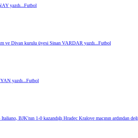
AY yazdı...
Futbol
im ve Divan kurulu üyesi Sinan VARDAR yazdı...
Futbol
AN yazdı...
Futbol
 Italiano, BJK'nın 1-0 kazandığı Hradec Kralove maçının ardından değ