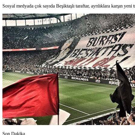
Sosyal medyada çok sayıda Beşiktaşlı taraftar, ayrılıklara karşın yeni 
Son Dakika