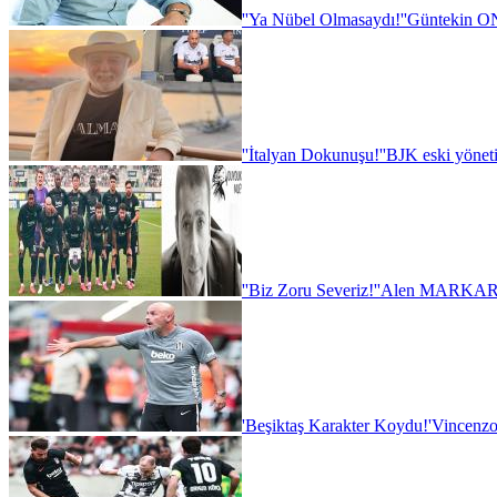
''Ya Nübel Olmasaydı!''
Güntekin ON
''İtalyan Dokunuşu!''
BJK eski yönet
''Biz Zoru Severiz!''
Alen MARKARY
'Beşiktaş Karakter Koydu!'
Vincenzo