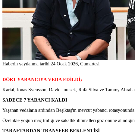
Haberin yayılanma tarihi:
24 Ocak 2026, Cumartesi
DÖRT YABANCIYA VEDA EDİLDİ;
Kartal, Jonas Svensson, David Jurasek, Rafa Silva ve Tammy Abraham il
SADECE 7 YABANCI KALDI
Yaşanan vedaların ardından Beşiktaş'ın mevcut yabancı rotasyonunda ya
Özellikle yoğun maç trafiği ve sakatlık ihtimalleri göz önüne alındığı
TARAFTARDAN TRANSFER BEKLENTİSİ