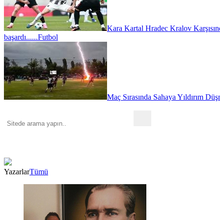
Kara Kartal Hradec Kralov Karşısın
başardı......
Futbol
Maç Sırasında Sahaya Yıldırım Düşm
Yazarlar
Tümü