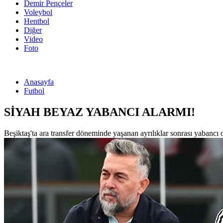
Demir Pençeler
Voleybol
Hentbol
Diğer
Video
Foto
Anasayfa
Futbol
SİYAH BEYAZ YABANCI ALARMI!
Beşiktaş'ta ara transfer döneminde yaşanan ayrılıklar sonrası yabancı 