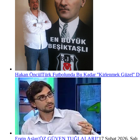
Hakan Öncül
Türk Futbolunda Bu Kadar ''Kirlenmek Güzel'' D
Ergin Aslan
'ÖZ GÜVEN TUĞLALARI!'
17 Şubat 2026, Salı