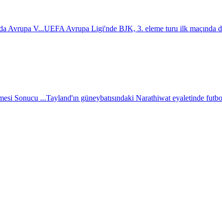
da Avrupa V...
UEFA Avrupa Ligi'nde BJK, 3. eleme turu ilk maçında d
esi Sonucu ...
Tayland'ın güneybatısındaki Narathiwat eyaletinde futbol 