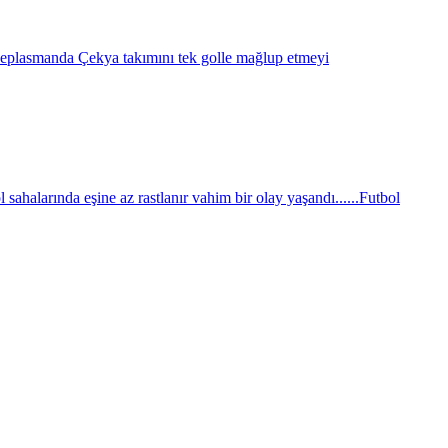
eplasmanda Çekya takımını tek golle mağlup etmeyi
sahalarında eşine az rastlanır vahim bir olay yaşandı......
Futbol