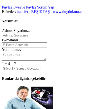
Paylaş
Tweetle
Paylaş
Yorum Yap
Etiketler:
transfer
BEŞİKTAŞ
www.duydukmu.com
Yorumlar
Adınız Soyadınız:
E-Postanız:
Yorumunuz:
1 + 4 = ?
Bunlar da ilginizi çekebilir