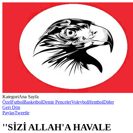
Kategori
Ana Sayfa
Özel
Futbol
Basketbol
Demir Pençeler
Voleybol
Hentbol
Diğer
Geri Dön
Paylaş
Tweetle
''SİZİ ALLAH'A HAVALE