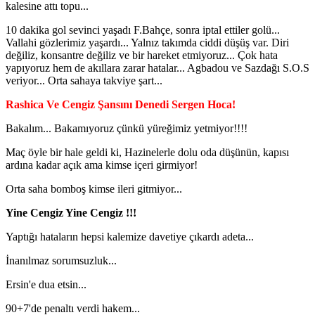
kalesine attı topu...
10 dakika gol sevinci yaşadı F.Bahçe, sonra iptal ettiler golü...
Vallahi gözlerimiz yaşardı... Yalnız takımda ciddi düşüş var. Diri
değiliz, konsantre değiliz ve bir hareket etmiyoruz... Çok hata
yapıyoruz hem de akıllara zarar hatalar... Agbadou ve Sazdağı S.O.S
veriyor... Orta sahaya takviye şart...
Rashica Ve Cengiz Şansını Denedi Sergen Hoca!
Bakalım... Bakamıyoruz çünkü yüreğimiz yetmiyor!!!!
Maç öyle bir hale geldi ki, Hazinelerle dolu oda düşünün, kapısı
ardına kadar açık ama kimse içeri girmiyor!
Orta saha bomboş kimse ileri gitmiyor...
Yine Cengiz Yine Cengiz !!!
Yaptığı hataların hepsi kalemize davetiye çıkardı adeta...
İnanılmaz sorumsuzluk...
Ersin'e dua etsin...
90+7'de penaltı verdi hakem...