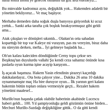
hafta sonra İnönü'ye gelecek olmasını da göz ardı edemeyiz...
Bu minvalde kadromuz aynı, değişiklik yok... Hakemden adaletli bir
yönetim bekliyoruz... Ve maç başlıyor.
Merhaba demeden daha soğuk duşla banyoya giriyorduk ki ucuz
yırttık... Sanki arka tarafta çok boşluk bırakıyormuşuz gibi geldi
ama...
Atak çıkışları ve dönüşleri sıkıntılı... Olaitan'ın orta sahadan
koparttığı bir top var Kaleye mi vurayım, pas mı vereyim, biraz daha
mı süreyim derken, mefta... İyi gelmeye başladık ha...
Oh'un kafası kaleciden döndüğünde Cerny topu çekse ses
Beşiktaş'tan duyulurdu vallahi Şu kendi ceza sahamız önünde kısa
paslarla oyun kurma işine acayip karşıyım...
İş açacak başımıza. Hakem Yasin efendinin şirazeyi kaçırdığı
dakikalardayız.. Ota bota çalıyor yine... Dakika 26 ama 10 dakika
oynanmamıştır maç Ha bire duruyor oyun... İlk yarının geri kalanı
hakemin bütün topları onlara vermesiyle geçti... Rezalet hakem
yönetimi maalesef...
Murillo'nun başında çatlak olabilir haberinin akabinde Lucescu
haberi geldi... 100. Yıl şampiyonluğu geldi gözümün önüne birden...
Mecburi Murillo-Sazdağı değişikliğine gittik.. O da gitti kendi