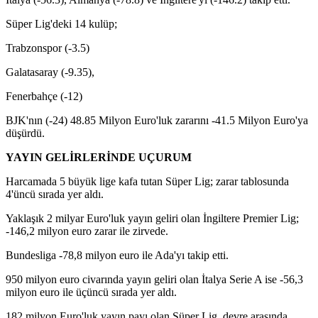
Süper Lig'deki 14 kulüp;
Trabzonspor (-3.5)
Galatasaray (-9.35),
Fenerbahçe (-12)
BJK'nın (-24) 48.85 Milyon Euro'luk zararını -41.5 Milyon Euro'ya
düşürdü.
YAYIN GELİRLERİNDE UÇURUM
Harcamada 5 büyük lige kafa tutan Süper Lig; zarar tablosunda
4'üncü sırada yer aldı.
Yaklaşık 2 milyar Euro'luk yayın geliri olan İngiltere Premier Lig;
-146,2 milyon euro zarar ile zirvede.
Bundesliga -78,8 milyon euro ile Ada'yı takip etti.
950 milyon euro civarında yayın geliri olan İtalya Serie A ise -56,3
milyon euro ile üçüncü sırada yer aldı.
182 milyon Euro'luk yayın payı olan Süper Lig, devre arasında