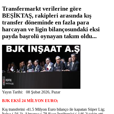
Transfermarkt verilerine göre
BEŞİKTAŞ, rakipleri arasında kış
transfer döneminde en fazla para
harcayan ve ligin bilançosundaki eksi
payda başrolü oynayan takım oldu...
Yayın Tarihi: 08 Şubat 2026, Pazar
BJK EKSİ 24 MİLYON EURO;
Kış transferini -41.5 Milyon Euro bilanço ile kapatan Süper Lig;
İtalya (-56.3), Almanya (-78.8) ve İngiltere'yi (-146.2) takip etti.