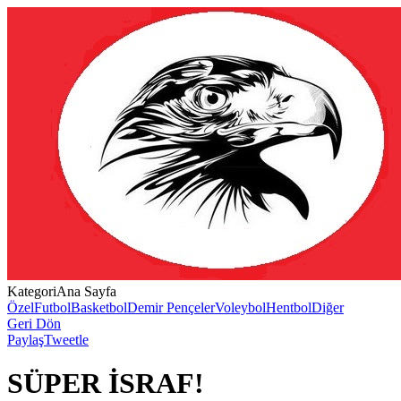
Kategori
Ana Sayfa
Özel
Futbol
Basketbol
Demir Pençeler
Voleybol
Hentbol
Diğer
Geri Dön
Paylaş
Tweetle
SÜPER İSRAF!