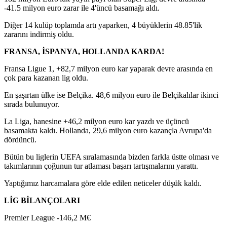
-41.5 milyon euro zarar ile 4'üncü basamağı aldı.
Diğer 14 kulüp toplamda artı yaparken, 4 büyüklerin 48.85'lik
zararını indirmiş oldu.
FRANSA, İSPANYA, HOLLANDA KARDA!
Fransa Ligue 1, +82,7 milyon euro kar yaparak devre arasında en
çok para kazanan lig oldu.
En şaşırtan ülke ise Belçika. 48,6 milyon euro ile Belçikalılar ikinci
sırada bulunuyor.
La Liga, hanesine +46,2 milyon euro kar yazdı ve üçüncü
basamakta kaldı. Hollanda, 29,6 milyon euro kazançla Avrupa'da
dördüncü.
Bütün bu liglerin UEFA sıralamasında bizden farkla üstte olması ve
takımlarının çoğunun tur atlaması başarı tartışmalarını yarattı.
Yaptığımız harcamalara göre elde edilen neticeler düşük kaldı.
LİG BİLANÇOLARI
Premier League -146,2 M€