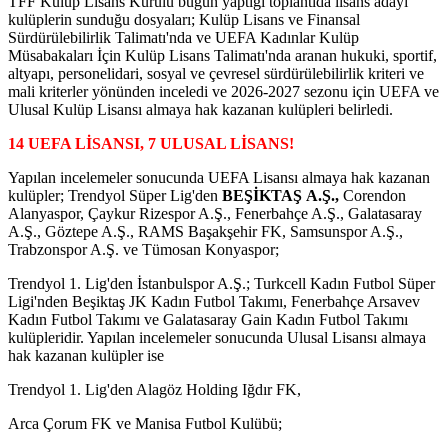
TFF Kulüp Lisans Kurulu bugün yaptığı toplantıda lisans adayı
kulüplerin sunduğu dosyaları; Kulüp Lisans ve Finansal
Sürdürülebilirlik Talimatı'nda ve UEFA Kadınlar Kulüp
Müsabakaları İçin Kulüp Lisans Talimatı'nda aranan hukuki, sportif,
altyapı, personelidari, sosyal ve çevresel sürdürülebilirlik kriteri ve
mali kriterler yönünden inceledi ve 2026-2027 sezonu için UEFA ve
Ulusal Kulüp Lisansı almaya hak kazanan kulüpleri belirledi.
14 UEFA LİSANSI, 7 ULUSAL LİSANS!
Yapılan incelemeler sonucunda UEFA Lisansı almaya hak kazanan
kulüpler; Trendyol Süper Lig'den
BEŞİKTAŞ A.Ş.,
Corendon
Alanyaspor, Çaykur Rizespor A.Ş., Fenerbahçe A.Ş., Galatasaray
A.Ş., Göztepe A.Ş., RAMS Başakşehir FK, Samsunspor A.Ş.,
Trabzonspor A.Ş. ve Tümosan Konyaspor;
Trendyol 1. Lig'den İstanbulspor A.Ş.; Turkcell Kadın Futbol Süper
Ligi'nden Beşiktaş JK Kadın Futbol Takımı, Fenerbahçe Arsavev
Kadın Futbol Takımı ve Galatasaray Gain Kadın Futbol Takımı
kulüpleridir. Yapılan incelemeler sonucunda Ulusal Lisansı almaya
hak kazanan kulüpler ise
Trendyol 1. Lig'den Alagöz Holding Iğdır FK,
Arca Çorum FK ve Manisa Futbol Kulübü;