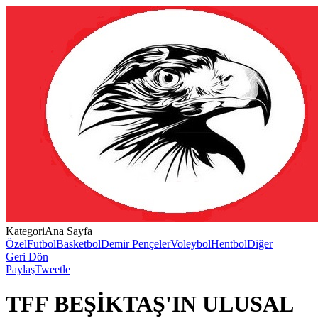
Kategori
Ana Sayfa
Özel
Futbol
Basketbol
Demir Pençeler
Voleybol
Hentbol
Diğer
Geri Dön
Paylaş
Tweetle
TFF BEŞİKTAŞ'IN ULUSAL