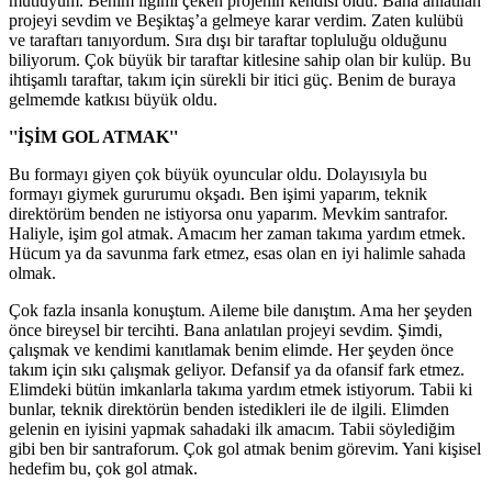
mutluyum. Benim ilgimi çeken projenin kendisi oldu. Bana anlatılan
projeyi sevdim ve Beşiktaş’a gelmeye karar verdim. Zaten kulübü
ve taraftarı tanıyordum. Sıra dışı bir taraftar topluluğu olduğunu
biliyorum. Çok büyük bir taraftar kitlesine sahip olan bir kulüp. Bu
ihtişamlı taraftar, takım için sürekli bir itici güç. Benim de buraya
gelmemde katkısı büyük oldu.
''İŞİM GOL ATMAK''
Bu formayı giyen çok büyük oyuncular oldu. Dolayısıyla bu
formayı giymek gururumu okşadı. Ben işimi yaparım, teknik
direktörüm benden ne istiyorsa onu yaparım. Mevkim santrafor.
Haliyle, işim gol atmak. Amacım her zaman takıma yardım etmek.
Hücum ya da savunma fark etmez, esas olan en iyi halimle sahada
olmak.
Çok fazla insanla konuştum. Aileme bile danıştım. Ama her şeyden
önce bireysel bir tercihti. Bana anlatılan projeyi sevdim. Şimdi,
çalışmak ve kendimi kanıtlamak benim elimde. Her şeyden önce
takım için sıkı çalışmak geliyor. Defansif ya da ofansif fark etmez.
Elimdeki bütün imkanlarla takıma yardım etmek istiyorum. Tabii ki
bunlar, teknik direktörün benden istedikleri ile de ilgili. Elimden
gelenin en iyisini yapmak sahadaki ilk amacım. Tabii söylediğim
gibi ben bir santraforum. Çok gol atmak benim görevim. Yani kişisel
hedefim bu, çok gol atmak.