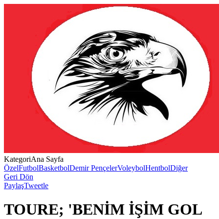
Kategori
Ana Sayfa
Özel
Futbol
Basketbol
Demir Pençeler
Voleybol
Hentbol
Diğer
Geri Dön
Paylaş
Tweetle
TOURE; 'BENİM İŞİM GOL