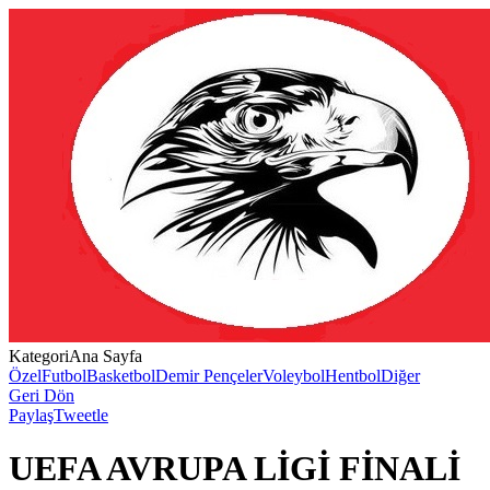
Kategori
Ana Sayfa
Özel
Futbol
Basketbol
Demir Pençeler
Voleybol
Hentbol
Diğer
Geri Dön
Paylaş
Tweetle
UEFA AVRUPA LİGİ FİNALİ