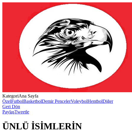
Kategori
Ana Sayfa
Özel
Futbol
Basketbol
Demir Pençeler
Voleybol
Hentbol
Diğer
Geri Dön
Paylaş
Tweetle
ÜNLÜ İSİMLERİN