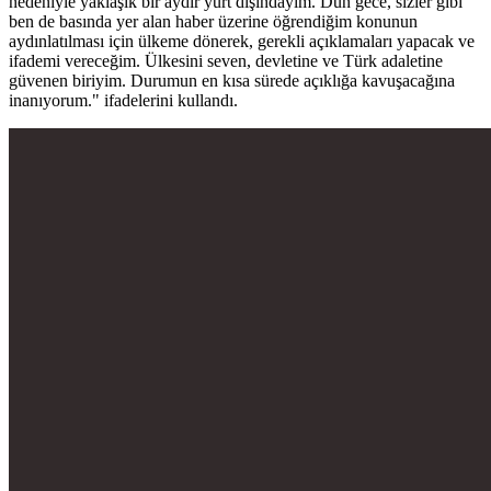
nedeniyle yaklaşık bir aydır yurt dışındayım. Dün gece, sizler gibi
ben de basında yer alan haber üzerine öğrendiğim konunun
aydınlatılması için ülkeme dönerek, gerekli açıklamaları yapacak ve
ifademi vereceğim. Ülkesini seven, devletine ve Türk adaletine
güvenen biriyim. Durumun en kısa sürede açıklığa kavuşacağına
inanıyorum." ifadelerini kullandı.