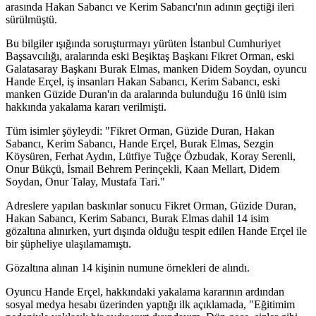
arasında Hakan Sabancı ve Kerim Sabancı'nın adının geçtiği ileri
sürülmüştü.
Bu bilgiler ışığında soruşturmayı yürüten İstanbul Cumhuriyet
Başsavcılığı, aralarında eski Beşiktaş Başkanı Fikret Orman, eski
Galatasaray Başkanı Burak Elmas, manken Didem Soydan, oyuncu
Hande Erçel, iş insanları Hakan Sabancı, Kerim Sabancı, eski
manken Güzide Duran'ın da aralarında bulunduğu 16 ünlü isim
hakkında yakalama kararı verilmişti.
Tüm isimler şöyleydi: "Fikret Orman, Güzide Duran, Hakan
Sabancı, Kerim Sabancı, Hande Erçel, Burak Elmas, Sezgin
Köysüren, Ferhat Aydın, Lütfiye Tuğçe Özbudak, Koray Serenli,
Onur Bükçü, İsmail Behrem Perinçekli, Kaan Mellart, Didem
Soydan, Onur Talay, Mustafa Tari."
Adreslere yapılan baskınlar sonucu Fikret Orman, Güzide Duran,
Hakan Sabancı, Kerim Sabancı, Burak Elmas dahil 14 isim
gözaltına alınırken, yurt dışında olduğu tespit edilen Hande Erçel ile
bir şüpheliye ulaşılamamıştı.
Gözaltına alınan 14 kişinin numune örnekleri de alındı.
Oyuncu Hande Erçel, hakkındaki yakalama kararının ardından
sosyal medya hesabı üzerinden yaptığı ilk açıklamada, "Eğitimim