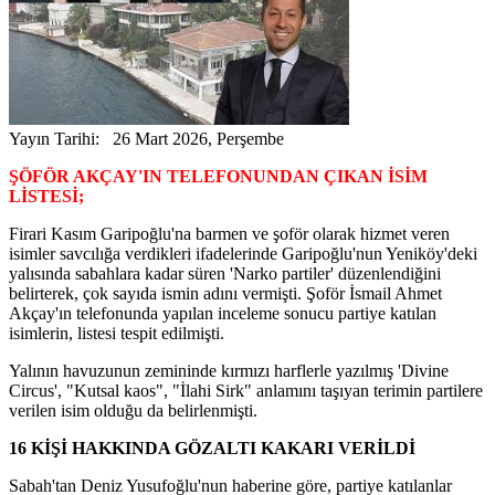
Yayın Tarihi: 26 Mart 2026, Perşembe
ŞÖFÖR AKÇAY'IN TELEFONUNDAN ÇIKAN İSİM
LİSTESİ;
Firari Kasım Garipoğlu'na barmen ve şoför olarak hizmet veren
isimler savcılığa verdikleri ifadelerinde Garipoğlu'nun Yeniköy'deki
yalısında sabahlara kadar süren 'Narko partiler' düzenlendiğini
belirterek, çok sayıda ismin adını vermişti. Şoför İsmail Ahmet
Akçay'ın telefonunda yapılan inceleme sonucu partiye katılan
isimlerin, listesi tespit edilmişti.
Yalının havuzunun zemininde kırmızı harflerle yazılmış 'Divine
Circus', "Kutsal kaos", "İlahi Sirk" anlamını taşıyan terimin partilere
verilen isim olduğu da belirlenmişti.
16 KİŞİ HAKKINDA GÖZALTI KAKARI VERİLDİ
Sabah'tan Deniz Yusufoğlu'nun haberine göre, partiye katılanlar