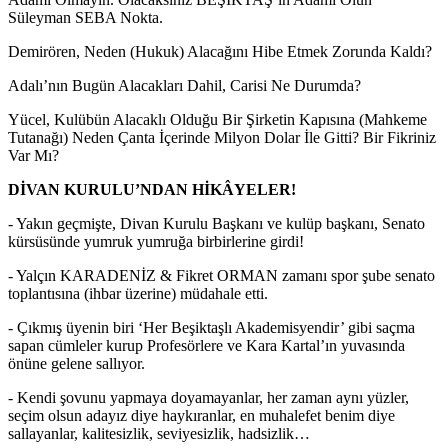
Süleyman SEBA Nokta.
Demirören, Neden (Hukuk) Alacağını Hibe Etmek Zorunda Kaldı?
Adalı’nın Bugün Alacakları Dahil, Carisi Ne Durumda?
Yücel, Kulübün Alacaklı Olduğu Bir Şirketin Kapısına (Mahkeme
Tutanağı) Neden Çanta İçerinde Milyon Dolar İle Gitti? Bir Fikriniz
Var Mı?
DİVAN KURULU’NDAN HİKÂYELER!
- Yakın geçmişte, Divan Kurulu Başkanı ve kulüp başkanı, Senato
kürsüsünde yumruk yumruğa birbirlerine girdi!
- Yalçın KARADENİZ & Fikret ORMAN zamanı spor şube senato
toplantısına (ihbar üzerine) müdahale etti.
- Çıkmış üyenin biri ‘Her Beşiktaşlı Akademisyendir’ gibi saçma
sapan cümleler kurup Profesörlere ve Kara Kartal’ın yuvasında
önüne gelene sallıyor.
- Kendi şovunu yapmaya doyamayanlar, her zaman aynı yüzler,
seçim olsun adayız diye haykıranlar, en muhalefet benim diye
sallayanlar, kalitesizlik, seviyesizlik, hadsizlik…