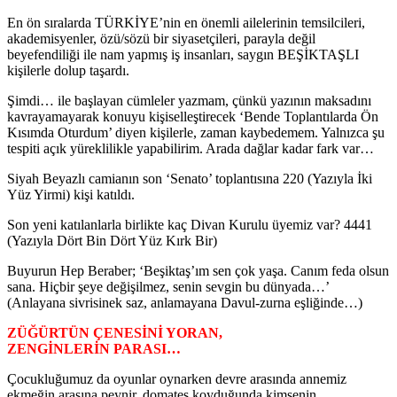
En ön sıralarda TÜRKİYE’nin en önemli ailelerinin temsilcileri,
akademisyenler, özü/sözü bir siyasetçileri, parayla değil
beyefendiliği ile nam yapmış iş insanları, saygın BEŞİKTAŞLI
kişilerle dolup taşardı.
Şimdi… ile başlayan cümleler yazmam, çünkü yazının maksadını
kavrayamayarak konuyu kişiselleştirecek ‘Bende Toplantılarda Ön
Kısımda Oturdum’ diyen kişilerle, zaman kaybedemem. Yalnızca şu
tespiti açık yüreklilikle yapabilirim. Arada dağlar kadar fark var…
Siyah Beyazlı camianın son ‘Senato’ toplantısına 220 (Yazıyla İki
Yüz Yirmi) kişi katıldı.
Son yeni katılanlarla birlikte kaç Divan Kurulu üyemiz var? 4441
(Yazıyla Dört Bin Dört Yüz Kırk Bir)
Buyurun Hep Beraber; ‘Beşiktaş’ım sen çok yaşa. Canım feda olsun
sana. Hiçbir şeye değişilmez, senin sevgin bu dünyada…’
(Anlayana sivrisinek saz, anlamayana Davul-zurna eşliğinde…)
ZÜĞÜRTÜN ÇENESİNİ YORAN,
ZENGİNLERİN PARASI…
Çocukluğumuz da oyunlar oynarken devre arasında annemiz
ekmeğin arasına peynir, domates koyduğunda kimsenin