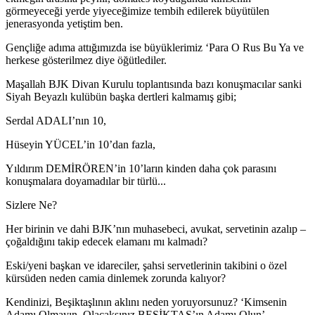
görmeyeceği yerde yiyeceğimize tembih edilerek büyütülen
jenerasyonda yetiştim ben.
Gençliğe adıma attığımızda ise büyüklerimiz ‘Para O Rus Bu Ya ve
herkese gösterilmez diye öğütlediler.
Maşallah BJK Divan Kurulu toplantısında bazı konuşmacılar sanki
Siyah Beyazlı kulübün başka dertleri kalmamış gibi;
Serdal ADALI’nın 10,
Hüseyin YÜCEL’in 10’dan fazla,
Yıldırım DEMİRÖREN’in 10’ların kinden daha çok parasını
konuşmalara doyamadılar bir türlü...
Sizlere Ne?
Her birinin ve dahi BJK’nın muhasebeci, avukat, servetinin azalıp –
çoğaldığını takip edecek elamanı mı kalmadı?
Eski/yeni başkan ve idareciler, şahsi servetlerinin takibini o özel
kürsüden neden camia dinlemek zorunda kalıyor?
Kendinizi, Beşiktaşlının aklını neden yoruyorsunuz? ‘Kimsenin
Adamı Olmayın. Olacaksınız BEŞİKTAŞ’ın Adamı Olun’