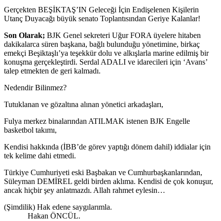
Gerçekten BEŞİKTAŞ’IN Geleceği İçin Endişelenen Kişilerin
Utanç Duyacağı büyük senato Toplantısından Geriye Kalanlar!
Son Olarak;
BJK Genel sekreteri Uğur FORA üyelere hitaben
dakikalarca süren başkana, bağlı bulunduğu yönetimine, birkaç
emekçi Beşiktaşlı’ya teşekkür dolu ve alkışlarla marine edilmiş bir
konuşma gerçekleştirdi. Serdal ADALI ve idarecileri için ‘Avans’
talep etmekten de geri kalmadı.
Nedendir Bilinmez?
Tutuklanan ve gözaltına alınan yönetici arkadaşları,
Fulya merkez binalarından ATILMAK istenen BJK Engelle
basketbol takımı,
Kendisi hakkında (İBB’de görev yaptığı dönem dahil) iddialar için
tek kelime dahi etmedi.
Türkiye Cumhuriyeti eski Başbakan ve Cumhurbaşkanlarından,
Süleyman DEMİREL geldi birden aklıma. Kendisi de çok konuşur,
ancak hiçbir şey anlatmazdı. Allah rahmet eylesin…
(Şimdilik) Hak edene saygılarımla.
Hakan ÖNCÜL.