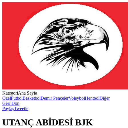
Kategori
Ana Sayfa
Özel
Futbol
Basketbol
Demir Pençeler
Voleybol
Hentbol
Diğer
Geri Dön
Paylaş
Tweetle
UTANÇ ABİDESİ BJK