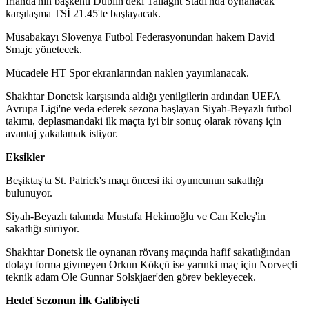
İrlanda'nın başkenti Dublin'deki Tallaght Stadı'nda oynanacak
karşılaşma TSİ 21.45'te başlayacak.
Müsabakayı Slovenya Futbol Federasyonundan hakem David
Smajc yönetecek.
Mücadele HT Spor ekranlarından naklen yayımlanacak.
Shakhtar Donetsk karşısında aldığı yenilgilerin ardından UEFA
Avrupa Ligi'ne veda ederek sezona başlayan Siyah-Beyazlı futbol
takımı, deplasmandaki ilk maçta iyi bir sonuç olarak rövanş için
avantaj yakalamak istiyor.
Eksikler
Beşiktaş'ta St. Patrick's maçı öncesi iki oyuncunun sakatlığı
bulunuyor.
Siyah-Beyazlı takımda Mustafa Hekimoğlu ve Can Keleş'in
sakatlığı sürüyor.
Shakhtar Donetsk ile oynanan rövanş maçında hafif sakatlığından
dolayı forma giymeyen Orkun Kökçü ise yarınki maç için Norveçli
teknik adam Ole Gunnar Solskjaer'den görev bekleyecek.
Hedef Sezonun İlk Galibiyeti