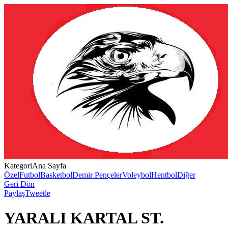
Kategori
Ana Sayfa
Özel
Futbol
Basketbol
Demir Pençeler
Voleybol
Hentbol
Diğer
Geri Dön
Paylaş
Tweetle
YARALI KARTAL ST.