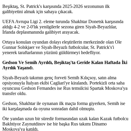
Beşiktaş, St. Patrick's karşısında 2025-2026 sezonunun ilk
galibiyetini almak için sahaya çıkacak.
UEFA Avrupa Ligi 2. eleme turunda Shakhtar Donetsk karşısında
aldığı 4-2 ve 2-0'lık yenilgilerle sezona giren Siyah-Beyazlılar,
İrlanda deplasmanında galibiyet arayacak.
Ortaya konulan oyundan dolayı eleştirilerin merkezinde olan Ole
Gunnar Solskjaer ve Siyah-Beyazlı futbolcular, St. Patrick's'i
yenerek taraftarlarının yüzünü güldürmeyi hedefliyor.
Gedson Ve Semih Ayrıldı, Beşiktaş'ta Geride Kalan Haftada İki
Ayrılık Yaşand
ı.
Siyah-Beyazlı takımın genç forveti Semih Kılıçsoy, satın alma
opsiyonuyla İtalyan ekibi Cagliari'ye kiralandı. Portekizli orta saha
oyuncusu Gedson Fernandes ise Rus temsilcisi Spartak Moskova'ya
transfer oldu.
Gedson, Shakhtar ile oynanan ilk maçta forma giyerken, Semih ise
iki karşılaşmada da oyuna sonradan dahil olmuştu.
Öte yandan uzun bir süredir formasından uzak kalan Kazak futbolcu
Bakhtiyor Zaynutdinov ise bir başka Rus takımı Dinamo
Moskova'ya katıldı.