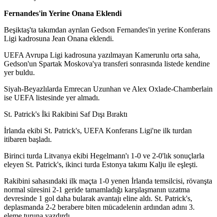
Fernandes'in Yerine Onana Eklendi
Beşiktaş'ta takımdan ayrılan Gedson Fernandes'in yerine Konferans
Ligi kadrosuna Jean Onana eklendi.
UEFA Avrupa Ligi kadrosuna yazılmayan Kamerunlu orta saha,
Gedson'un Spartak Moskova'ya transferi sonrasında listede kendine
yer buldu.
Siyah-Beyazlılarda Emrecan Uzunhan ve Alex Oxlade-Chamberlain
ise UEFA listesinde yer almadı.
St. Patrick's İki Rakibini Saf Dışı Bıraktı
İrlanda ekibi St. Patrick's, UEFA Konferans Ligi'ne ilk turdan
itibaren başladı.
Birinci turda Litvanya ekibi Hegelmann'ı 1-0 ve 2-0'lık sonuçlarla
eleyen St. Patrick's, ikinci turda Estonya takımı Kalju ile eşleşti.
Rakibini sahasındaki ilk maçta 1-0 yenen İrlanda temsilcisi, rövanşta
normal süresini 2-1 geride tamamladığı karşılaşmanın uzatma
devresinde 1 gol daha bularak avantajı eline aldı. St. Patrick's,
deplasmanda 2-2 berabere biten mücadelenin ardından adını 3.
eleme turuna yazdırdı.