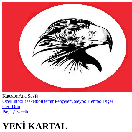
Kategori
Ana Sayfa
Özel
Futbol
Basketbol
Demir Pençeler
Voleybol
Hentbol
Diğer
Geri Dön
Paylaş
Tweetle
YENİ KARTAL