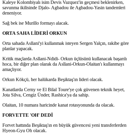
Kaleye Kolombiyalı isim Devis Vazquez'in geçmesi beklenirken,
savunma ikilisinde Djalo- Agbadou ile Agbadou-Yasin tandemleri
deneniyor.
Sağ bek ise Murillo formayı alacak.
ORTA SAHA LİDERİ ORKUN
Orta sahada Asllani'yi kullanmak isteyen Sergen Yalçın, rakibe göre
planlar yapacak.
Kritik maçlarda Asllani-Ndidi- Orkun üçlüsünü kullanacak başarılı
hoca, bir diğer plan olarak da Asllani-Orkun-Olaitan'ı kullanmayı
amaçlıyor.
Orkun Kökçü, her halükarda Beşiktaş'ın lideri olacak.
Kanatlarda Cerny ve El Bilal Toure'ye çok güvenen teknik heyet,
Jota Silva, Cengiz Ünder, Rashica'ya da sahip.
Olaitan, 10 numara haricinde kanat rotasyonunda da olacak.
FORVETTE 'OH' DEDİ
Forvet hattında Beşiktaş'ın en büyük güvencesi yeni transferlerden
Hyeon-Gyu Oh olacak.