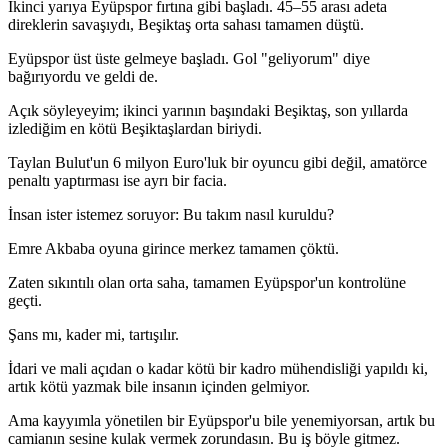
İkinci yarıya Eyüpspor fırtına gibi başladı. 45–55 arası adeta
direklerin savaşıydı, Beşiktaş orta sahası tamamen düştü.
Eyüpspor üst üste gelmeye başladı. Gol "geliyorum" diye
bağırıyordu ve geldi de.
Açık söyleyeyim; ikinci yarının başındaki Beşiktaş, son yıllarda
izlediğim en kötü Beşiktaşlardan biriydi.
Taylan Bulut'un 6 milyon Euro'luk bir oyuncu gibi değil, amatörce
penaltı yaptırması ise ayrı bir facia.
İnsan ister istemez soruyor: Bu takım nasıl kuruldu?
Emre Akbaba oyuna girince merkez tamamen çöktü.
Zaten sıkıntılı olan orta saha, tamamen Eyüpspor'un kontrolüne
geçti.
Şans mı, kader mi, tartışılır.
İdari ve mali açıdan o kadar kötü bir kadro mühendisliği yapıldı ki,
artık kötü yazmak bile insanın içinden gelmiyor.
Ama kayyımla yönetilen bir Eyüpspor'u bile yenemiyorsan, artık bu
camianın sesine kulak vermek zorundasın. Bu iş böyle gitmez.