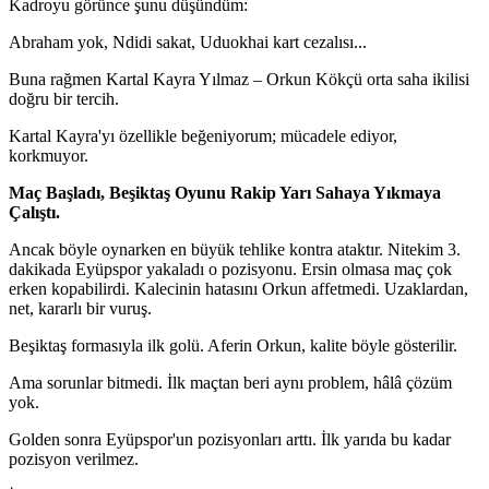
Kadroyu görünce şunu düşündüm:
Abraham yok, Ndidi sakat, Uduokhai kart cezalısı...
Buna rağmen Kartal Kayra Yılmaz – Orkun Kökçü orta saha ikilisi
doğru bir tercih.
Kartal Kayra'yı özellikle beğeniyorum; mücadele ediyor,
korkmuyor.
Maç Başladı, Beşiktaş Oyunu Rakip Yarı Sahaya Yıkmaya
Çalıştı.
Ancak böyle oynarken en büyük tehlike kontra ataktır. Nitekim 3.
dakikada Eyüpspor yakaladı o pozisyonu. Ersin olmasa maç çok
erken kopabilirdi. Kalecinin hatasını Orkun affetmedi. Uzaklardan,
net, kararlı bir vuruş.
Beşiktaş formasıyla ilk golü. Aferin Orkun, kalite böyle gösterilir.
Ama sorunlar bitmedi. İlk maçtan beri aynı problem, hâlâ çözüm
yok.
Golden sonra Eyüpspor'un pozisyonları arttı. İlk yarıda bu kadar
pozisyon verilmez.