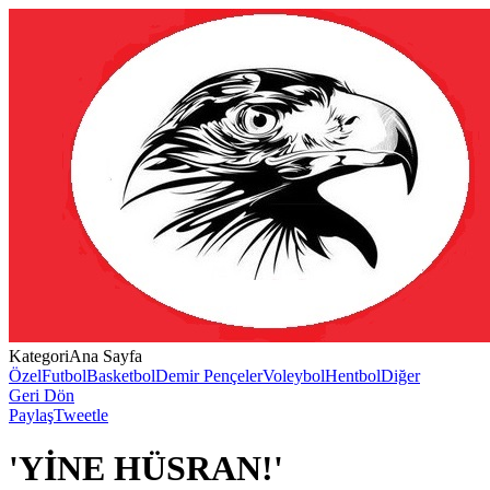
Kategori
Ana Sayfa
Özel
Futbol
Basketbol
Demir Pençeler
Voleybol
Hentbol
Diğer
Geri Dön
Paylaş
Tweetle
'YİNE HÜSRAN!'