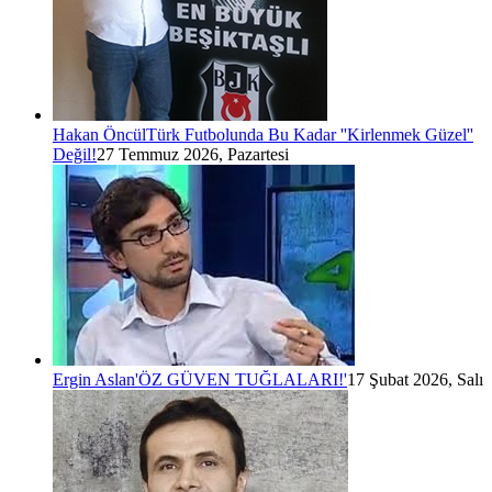
Hakan Öncül
Türk Futbolunda Bu Kadar ''Kirlenmek Güzel''
Değil!
27 Temmuz 2026, Pazartesi
Ergin Aslan
'ÖZ GÜVEN TUĞLALARI!'
17 Şubat 2026, Salı