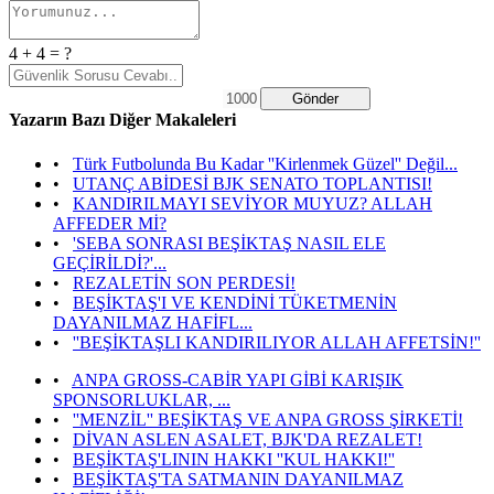
4 + 4 = ?
Gönder
Yazarın Bazı Diğer Makaleleri
•
Türk Futbolunda Bu Kadar ''Kirlenmek Güzel'' Değil...
•
UTANÇ ABİDESİ BJK SENATO TOPLANTISI!
•
KANDIRILMAYI SEVİYOR MUYUZ? ALLAH
AFFEDER Mİ?
•
'SEBA SONRASI BEŞİKTAŞ NASIL ELE
GEÇİRİLDİ?'...
•
REZALETİN SON PERDESİ!
•
BEŞİKTAŞ'I VE KENDİNİ TÜKETMENİN
DAYANILMAZ HAFİFL...
•
''BEŞİKTAŞLI KANDIRILIYOR ALLAH AFFETSİN!''
•
ANPA GROSS-CABİR YAPI GİBİ KARIŞIK
SPONSORLUKLAR, ...
•
''MENZİL'' BEŞİKTAŞ VE ANPA GROSS ŞİRKETİ!
•
DİVAN ASLEN ASALET, BJK'DA REZALET!
•
BEŞİKTAŞ'LININ HAKKI ''KUL HAKKI!''
•
BEŞİKTAŞ'TA SATMANIN DAYANILMAZ