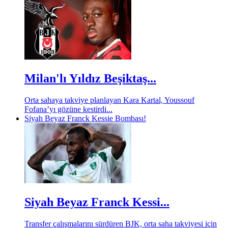
Milan'lı Yıldız Beşiktaş...
Orta sahaya takviye planlayan Kara Kartal, Youssouf
Fofana’yı gözüne kestirdi...
Siyah Beyaz Franck Kessie Bombası!
Siyah Beyaz Franck Kessi...
Transfer çalışmalarını sürdüren BJK, orta saha takviyesi için