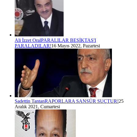
Ali İzzet Oral
PARALILAR BEŞİKTAŞ'I
PARALADILAR!
16 Mayıs 2022, Pazartesi
Sadettin Tantan
RAPORLARA SANSÜR SUÇTUR!
25
Aralık 2021, Cumartesi