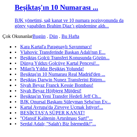
Beşiktaş'ın 10 Numarası ...
BJK yönetimi, sağ kanat ve 10 numara pozisyonunda da
görev yapabilen Brahim Diaz’ı gündemine aldı...
Çok Okunanlar
Bugün
.
Dün
.
Bu Hafta
•
Kara Kartal'a Paraguaylı Savunmacı!
•
Vlahovic Transferinde Başkan Adalı'nın E...
•
Beşiktaş Golcü Transferi Konusunda Gözün...
•
Dünya Yıldızı Golcüye Kartal Pençesi!...
•
Milan'lı Yıldız Beşiktaş Yolunda!
•
Beşiktaş'ın 10 Numarası Real Madrid'den ...
•
Beşiktaş Darwin Nunez Transferini Bitirm...
•
Siyah Beyaz Franck Kessie Bombası!
•
Siyah Beyaz Höjbjerg Müjdesi!
•
Beşiktaş'ın Yeni Transfer Hedefi Jeff Ch...
•
BJK Onursal Başkanı Süleyman Seba'nın Ev...
•
Kartal Avrupa'da Zirveye Uçmak İstiyor!...
•
BEŞİKTAŞ'A SÜPER KANAT!
•
''Ofansif Kalitenin Artırılması Şart!''...
•
Serdal Adalı; ''Salah'ı Biz İstemedik!''...