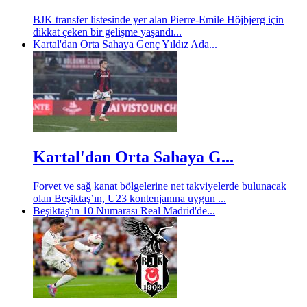
BJK transfer listesinde yer alan Pierre-Emile Höjbjerg için
dikkat çeken bir gelişme yaşandı...
Kartal'dan Orta Sahaya Genç Yıldız Ada...
Kartal'dan Orta Sahaya G...
Forvet ve sağ kanat bölgelerine net takviyelerde bulunacak
olan Beşiktaş’ın, U23 kontenjanına uygun ...
Beşiktaş'ın 10 Numarası Real Madrid'de...