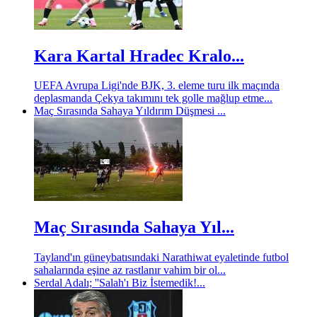
Kara Kartal Hradec Kralo...
UEFA Avrupa Ligi'nde BJK, 3. eleme turu ilk maçında
deplasmanda Çekya takımını tek golle mağlup etme...
Maç Sırasında Sahaya Yıldırım Düşmesi ...
Maç Sırasında Sahaya Yıl...
Tayland'ın güneybatısındaki Narathiwat eyaletinde futbol
sahalarında eşine az rastlanır vahim bir ol...
Serdal Adalı; ''Salah'ı Biz İstemedik!...