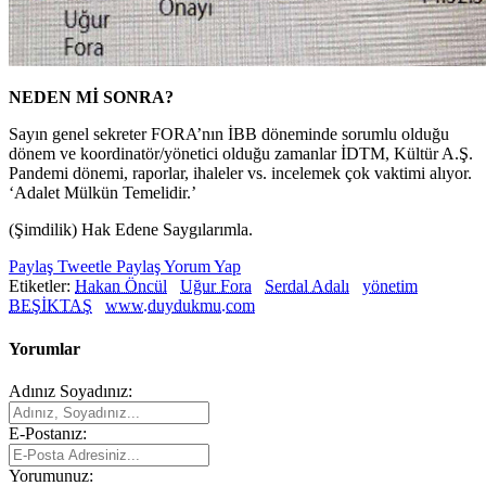
NEDEN Mİ SONRA?
Sayın genel sekreter FORA’nın İBB döneminde sorumlu olduğu
dönem ve koordinatör/yönetici olduğu zamanlar İDTM, Kültür A.Ş.
Pandemi dönemi, raporlar, ihaleler vs. incelemek çok vaktimi alıyor.
‘Adalet Mülkün Temelidir.’
(Şimdilik) Hak Edene Saygılarımla.
Paylaş
Tweetle
Paylaş
Yorum Yap
Etiketler:
Hakan Öncül
Uğur Fora
Serdal Adalı
yönetim
BEŞİKTAŞ
www.duydukmu.com
Yorumlar
Adınız Soyadınız:
E-Postanız:
Yorumunuz: