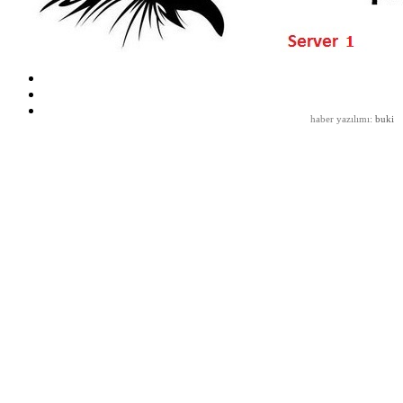
haber yazılımı
:
buki