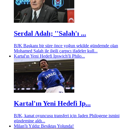
Serdal Adalı; ''Salah'ı ...
BJK Başkanı bir süre önce yoğun şekilde gündemde olan
Mohamed Salah ile ilgili çarpıcı ifadeler kull...
Kartal'ın Yeni Hedefi Ipswich'li Philo...
Kartal'ın Yeni Hedefi Ip...
BJK, kanat oyuncusu transferi için Jaden Philogene ismini
gündemine aldı...
Milan'lı Yıldız Beşiktaş Yolunda!