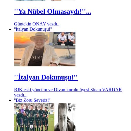
''Ya Nübel Olmasaydı!''...
Güntekin ONAY yazdı...
''İtalyan Dokunuşu!''
''İtalyan Dokunuşu!''
BJK eski yönetim ve Divan kurulu üyesi Sinan VARDAR
yazdı...
''Biz Zoru Severiz!''