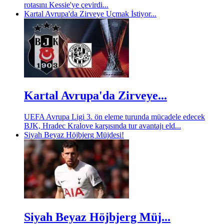
rotasını Kessie'ye çevirdi...
Kartal Avrupa'da Zirveye Uçmak İstiyor...
Kartal Avrupa'da Zirveye...
UEFA Avrupa Ligi 3. ön eleme turunda mücadele edecek
BJK, Hradec Kralove karşısında tur avantajı eld...
Siyah Beyaz Höjbjerg Müjdesi!
Siyah Beyaz Höjbjerg Müj...