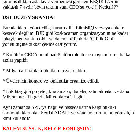
kurumsallıktan asla taviz vermemesi gereken BEŞİKTAŞ’ın
yaklaşık 7 aydır beyin takımı yani CEO’su yok!!! Neden???
ÜST DÜZEY SKANDAL
Burada idare, yöneticilik, kurumsallık bilmişliği ve/veya ahkâm
kesecek değilim. BJK gibi koskocaman organizasyonun ne kadar
lakayt, ben yaptım oldu ya da en hafif tabirle ‘Çiftlik Gibi’
yönetildiğine dikkat çekmek istiyorum.
* Kulübün CEO’nun olmadığı dönemlerde sermaye artırımı, halka
arzlar yapıldı.
* Milyarca Liralık kontratlara imzalar atıldı.
* Üyeler için kongre ve toplantılar organize edildi.
* Dikilitaş gibi projeler, kiralamalar, ihaleler, satın almalar ve daha
Milyonlarca TL geldi, Milyonlarca TL gitti…
Aynı zamanda SPK’ya bağlı ve hissedarlarına karşı hukuki
sorumlulukları olan Serdal ADALI ve yönetim kurulu, bu görev için
kimi kullandı?
KALEM SUSSUN, BELGE KONUŞSUN!