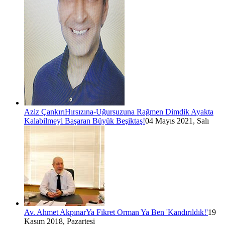
Aziz Çankırı
Hırsızına-Uğursuzuna Rağmen Dimdik Ayakta
Kalabilmeyi Başaran Büyük Beşiktaş!
04 Mayıs 2021, Salı
Av. Ahmet Akpınar
Ya Fikret Orman Ya Ben 'Kandırıldık!'
19
Kasım 2018, Pazartesi