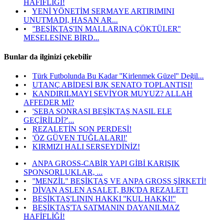
HAFİFLİĞİ!
•
YENİ YÖNETİM SERMAYE ARTIRIMINI
UNUTMADI, HASAN AR...
•
''BEŞİKTAŞ'IN MALLARINA ÇÖKTÜLER''
MESELESİNE BİRD...
Bunlar da ilginizi çekebilir
•
Türk Futbolunda Bu Kadar ''Kirlenmek Güzel'' Değil...
•
UTANÇ ABİDESİ BJK SENATO TOPLANTISI!
•
KANDIRILMAYI SEVİYOR MUYUZ? ALLAH
AFFEDER Mİ?
•
'SEBA SONRASI BEŞİKTAŞ NASIL ELE
GEÇİRİLDİ?'...
•
REZALETİN SON PERDESİ!
•
'ÖZ GÜVEN TUĞLALARI!'
•
KIRMIZI HALI SERSEYDİNİZ!
•
ANPA GROSS-CABİR YAPI GİBİ KARIŞIK
SPONSORLUKLAR, ...
•
''MENZİL'' BEŞİKTAŞ VE ANPA GROSS ŞİRKETİ!
•
DİVAN ASLEN ASALET, BJK'DA REZALET!
•
BEŞİKTAŞ'LININ HAKKI ''KUL HAKKI!''
•
BEŞİKTAŞ'TA SATMANIN DAYANILMAZ
HAFİFLİĞİ!