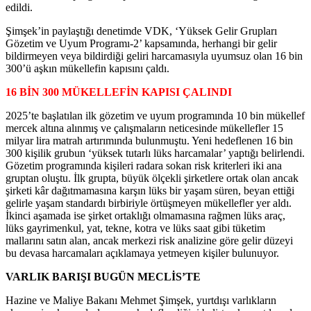
edildi.
Şimşek’in paylaştığı denetimde VDK, ‘Yüksek Gelir Grupları
Gözetim ve Uyum Programı-2’ kapsamında, herhangi bir gelir
bildirmeyen veya bildirdiği geliri harcamasıyla uyumsuz olan 16 bin
300’ü aşkın mükellefin kapısını çaldı.
16 BİN 300 MÜKELLEFİN KAPISI ÇALINDI
2025’te başlatılan ilk gözetim ve uyum programında 10 bin mükellef
mercek altına alınmış ve çalışmaların neticesinde mükellefler 15
milyar lira matrah artırımında bulunmuştu. Yeni hedeflenen 16 bin
300 kişilik grubun ‘yüksek tutarlı lüks harcamalar’ yaptığı belirlendi.
Gözetim programında kişileri radara sokan risk kriterleri iki ana
gruptan oluştu. İlk grupta, büyük ölçekli şirketlere ortak olan ancak
şirketi kâr dağıtmamasına karşın lüks bir yaşam süren, beyan ettiği
gelirle yaşam standardı birbiriyle örtüşmeyen mükellefler yer aldı.
İkinci aşamada ise şirket ortaklığı olmamasına rağmen lüks araç,
lüks gayrimenkul, yat, tekne, kotra ve lüks saat gibi tüketim
mallarını satın alan, ancak merkezi risk analizine göre gelir düzeyi
bu devasa harcamaları açıklamaya yetmeyen kişiler bulunuyor.
VARLIK BARIŞI BUGÜN MECLİS’TE
Hazine ve Maliye Bakanı Mehmet Şimşek, yurtdışı varlıkların