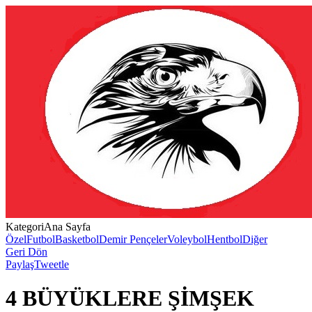
Kategori
Ana Sayfa
Özel
Futbol
Basketbol
Demir Pençeler
Voleybol
Hentbol
Diğer
Geri Dön
Paylaş
Tweetle
4 BÜYÜKLERE ŞİMŞEK