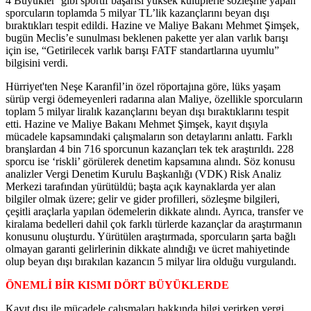
4 Büyükler’ gibi sportif başarısı yüksek kulüplerle sözleşme yapan
sporcuların toplamda 5 milyar TL’lik kazançlarını beyan dışı
bıraktıkları tespit edildi. Hazine ve Maliye Bakanı Mehmet Şimşek,
bugün Meclis’e sunulması beklenen pakette yer alan varlık barışı
için ise, “Getirilecek varlık barışı FATF standartlarına uyumlu”
bilgisini verdi.
Hürriyet'ten Neşe Karanfil’in özel röportajına göre, lüks yaşam
sürüp vergi ödemeyenleri radarına alan Maliye, özellikle sporcuların
toplam 5 milyar liralık kazançlarını beyan dışı bıraktıklarını tespit
etti. Hazine ve Maliye Bakanı Mehmet Şimşek, kayıt dışıyla
mücadele kapsamındaki çalışmaların son detaylarını anlattı. Farklı
branşlardan 4 bin 716 sporcunun kazançları tek tek araştırıldı. 228
sporcu ise ‘riskli’ görülerek denetim kapsamına alındı. Söz konusu
analizler Vergi Denetim Kurulu Başkanlığı (VDK) Risk Analiz
Merkezi tarafından yürütüldü; başta açık kaynaklarda yer alan
bilgiler olmak üzere; gelir ve gider profilleri, sözleşme bilgileri,
çeşitli araçlarla yapılan ödemelerin dikkate alındı. Ayrıca, transfer ve
kiralama bedelleri dahil çok farklı türlerde kazançlar da araştırmanın
konusunu oluşturdu. Yürütülen araştırmada, sporcuların şarta bağlı
olmayan garanti gelirlerinin dikkate alındığı ve ücret mahiyetinde
olup beyan dışı bırakılan kazancın 5 milyar lira olduğu vurgulandı.
ÖNEMLİ BİR KISMI DÖRT BÜYÜKLERDE
Kayıt dışı ile mücadele çalışmaları hakkında bilgi verirken vergi