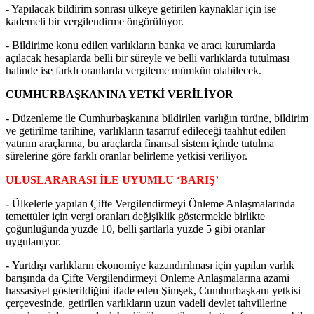
- Yapılacak bildirim sonrası ülkeye getirilen kaynaklar için ise
kademeli bir vergilendirme öngörülüyor.
- Bildirime konu edilen varlıkların banka ve aracı kurumlarda
açılacak hesaplarda belli bir süreyle ve belli varlıklarda tutulması
halinde ise farklı oranlarda vergileme mümkün olabilecek.
CUMHURBAŞKANINA YETKİ VERİLİYOR
- Düzenleme ile Cumhurbaşkanına bildirilen varlığın türüne, bildirim
ve getirilme tarihine, varlıkların tasarruf edileceği taahhüt edilen
yatırım araçlarına, bu araçlarda finansal sistem içinde tutulma
sürelerine göre farklı oranlar belirleme yetkisi veriliyor.
ULUSLARARASI İLE UYUMLU ‘BARIŞ’
-
Ülkelerle yapılan Çifte Vergilendirmeyi Önleme Anlaşmalarında
temettüler için vergi oranları değişiklik göstermekle birlikte
çoğunluğunda yüzde 10, belli şartlarla yüzde 5 gibi oranlar
uygulanıyor.
-
Yurtdışı varlıkların ekonomiye kazandırılması için yapılan varlık
barışında da Çifte Vergilendirmeyi Önleme Anlaşmalarına azami
hassasiyet gösterildiğini ifade eden Şimşek, Cumhurbaşkanı yetkisi
çerçevesinde, getirilen varlıkların uzun vadeli devlet tahvillerine