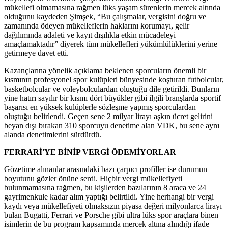
mükellefi olmamasına rağmen lüks yaşam sürenlerin mercek altında
olduğunu kaydeden Şimşek, “Bu çalışmalar, vergisini doğru ve
zamanında ödeyen mükelleflerin haklarını korumayı, gelir
dağılımında adaleti ve kayıt dışılıkla etkin mücadeleyi
amaçlamaktadır” diyerek tüm mükellefleri yükümlülüklerini yerine
getirmeye davet etti.
Kazançlarına yönelik açıklama beklenen sporcuların önemli bir
kısmının profesyonel spor kulüpleri bünyesinde koşturan futbolcular,
basketbolcular ve voleybolculardan oluştuğu dile getirildi. Bunların
yine hatırı sayılır bir kısmı dört büyükler gibi ilgili branşlarda sportif
başarısı en yüksek kulüplerle sözleşme yapmış sporculardan
oluştuğu belirlendi. Geçen sene 2 milyar lirayı aşkın ücret gelirini
beyan dışı bırakan 310 sporcuyu denetime alan VDK, bu sene aynı
alanda denetimlerini sürdürdü.
FERRARİ'YE BİNİP VERGİ ÖDEMİYORLAR
Gözetime alınanlar arasındaki bazı çarpıcı profiller ise durumun
boyutunu gözler önüne serdi. Hiçbir vergi mükellefiyeti
bulunmamasına rağmen, bu kişilerden bazılarının 8 araca ve 24
gayrimenkule kadar alım yaptığı belirtildi. Yine herhangi bir vergi
kaydı veya mükellefiyeti olmaksızın piyasa değeri milyonlarca lirayı
bulan Bugatti, Ferrari ve Porsche gibi ultra lüks spor araçlara binen
isimlerin de bu program kapsamında mercek altına alındığı ifade