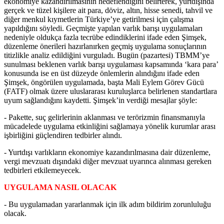
ekonomiye kazandırılmasının hedeflendiğini belirterek, yurtdışında
gerçek ve tüzel kişilere ait para, döviz, altın, hisse senedi, tahvil ve
diğer menkul kıymetlerin Türkiye’ye getirilmesi için çalışma
yapıldığını söyledi. Geçmişte yapılan varlık barışı uygulamaları
nedeniyle oldukça fazla tecrübe edindiklerini ifade eden Şimşek,
düzenleme önerileri hazırlanırken geçmiş uygulama sonuçlarının
titizlikle analiz edildiğini vurguladı. Bugün (pazartesi) TBMM’ye
sunulması beklenen varlık barışı uygulaması kapsamında ‘kara para’
konusunda ise en üst düzeyde önlemlerin alındığını ifade eden
Şimşek, öngörülen uygulamada, başta Mali Eylem Görev Gücü
(FATF) olmak üzere uluslararası kuruluşlarca belirlenen standartlara
uyum sağlandığını kaydetti. Şimşek’in verdiği mesajlar şöyle:
- Pakette, suç gelirlerinin aklanması ve terörizmin finansmanıyla
mücadelede uygulama etkinliğini sağlamaya yönelik kurumlar arası
işbirliğini güçlendiren tedbirler alındı.
- Yurtdışı varlıkların ekonomiye kazandırılmasına dair düzenleme,
vergi mevzuatı dışındaki diğer mevzuat uyarınca alınması gereken
tedbirleri etkilemeyecek.
UYGULAMA NASIL OLACAK
- Bu uygulamadan yararlanmak için ilk adım bildirim zorunluluğu
olacak.