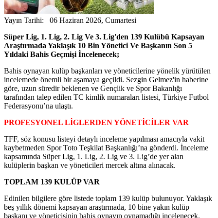
Yayın Tarihi: 06 Haziran 2026, Cumartesi
Süper Lig, 1. Lig, 2. Lig Ve 3. Lig'den 139 Kulübü Kapsayan
Araştırmada Yaklaşık 10 Bin Yönetici Ve Başkanın Son 5
Yıldaki Bahis Geçmişi İncelenecek;
Bahis oynayan kulüp başkanları ve yöneticilerine yönelik yürütülen
incelemede önemli bir aşamaya geçildi. Sezgin Gelmez'in haberine
göre, uzun süredir beklenen ve Gençlik ve Spor Bakanlığı
tarafından talep edilen TC kimlik numaraları listesi, Türkiye Futbol
Federasyonu’na ulaştı.
PROFESYONEL LİGLERDEN YÖNETİCİLER VAR
TFF, söz konusu listeyi detaylı inceleme yapılması amacıyla vakit
kaybetmeden Spor Toto Teşkilat Başkanlığı’na gönderdi. İnceleme
kapsamında Süper Lig, 1. Lig, 2. Lig ve 3. Lig’de yer alan
kulüplerin başkan ve yöneticileri mercek altına alınacak.
TOPLAM 139 KULÜP VAR
Edinilen bilgilere göre listede toplam 139 kulüp bulunuyor. Yaklaşık
beş yıllık dönemi kapsayan araştırmada, 10 bine yakın kulüp
başkanı ve yöneticisinin bahis oynayıp oynamadığı incelenecek.