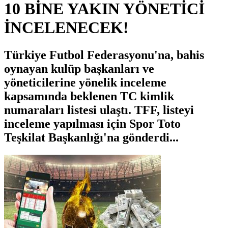
10 BİNE YAKIN YÖNETİCİ
İNCELENECEK!
Türkiye Futbol Federasyonu'na, bahis
oynayan kulüp başkanları ve
yöneticilerine yönelik inceleme
kapsamında beklenen TC kimlik
numaraları listesi ulaştı. TFF, listeyi
inceleme yapılması için Spor Toto
Teşkilat Başkanlığı'na gönderdi...