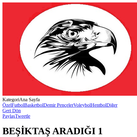
Kategori
Ana Sayfa
Özel
Futbol
Basketbol
Demir Pençeler
Voleybol
Hentbol
Diğer
Geri Dön
Paylaş
Tweetle
BEŞİKTAŞ ARADIĞI 1