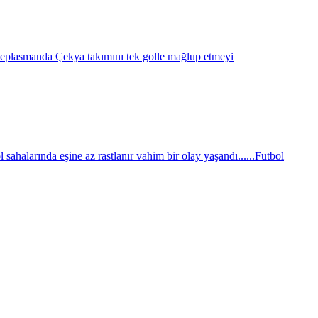
eplasmanda Çekya takımını tek golle mağlup etmeyi
sahalarında eşine az rastlanır vahim bir olay yaşandı......
Futbol