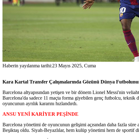
Haberin yayılanma tarihi:
23 Mayıs 2025, Cuma
Kara Kartal Transfer Çalışmalarında Gözünü Dünya Futbolunun
Barcelona altyapısından yetişen ve bir dönem Lionel Messi'nin veliah
Barcelona'da sadece 11 maçta forma giyebilen genç futbolcu, teknik 
oyuncunun ayrılık kararını hızlandırdı.
ANSU YENİ KARİYER PEŞİNDE
Barcelona yönetimi de oyuncunun gelişimi açısından daha fazla süre ala
Beşiktaş oldu. Siyah-Beyazlılar, hem kulüp yönetimi hem de sportif dir