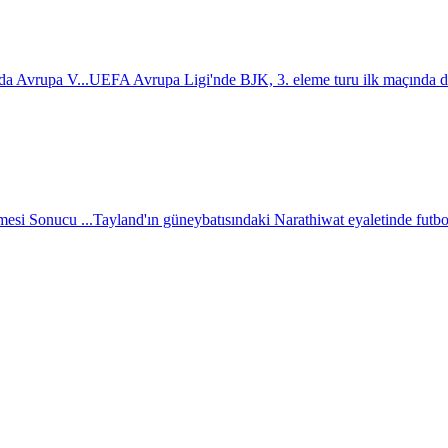
da Avrupa V...
UEFA Avrupa Ligi'nde BJK, 3. eleme turu ilk maçında d
esi Sonucu ...
Tayland'ın güneybatısındaki Narathiwat eyaletinde futbol 