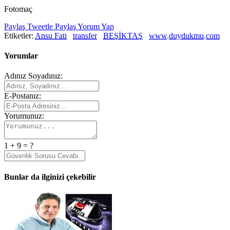
Fotomaç
Paylaş
Tweetle
Paylaş
Yorum Yap
Etiketler:
Ansu Fati
transfer
BEŞİKTAŞ
www.duydukmu.com
Yorumlar
Adınız Soyadınız:
E-Postanız:
Yorumunuz:
1 + 9 = ?
Bunlar da ilginizi çekebilir