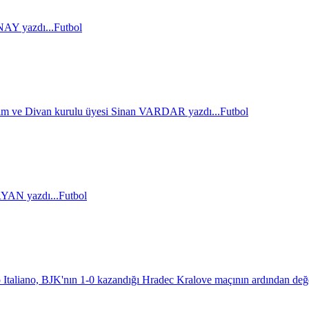
AY yazdı...
Futbol
im ve Divan kurulu üyesi Sinan VARDAR yazdı...
Futbol
AN yazdı...
Futbol
 Italiano, BJK'nın 1-0 kazandığı Hradec Kralove maçının ardından değ