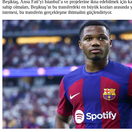
Beşiktaş, Ansu Fati’yi İstanbul’a ve projelerine ikna edebilmek için 
sahip olmaları, Beşiktaş’ın bu transferdeki en büyük kozları arasında 
istemesi, bu transferin gerçekleşme ihtimalini güçlendiriyor.