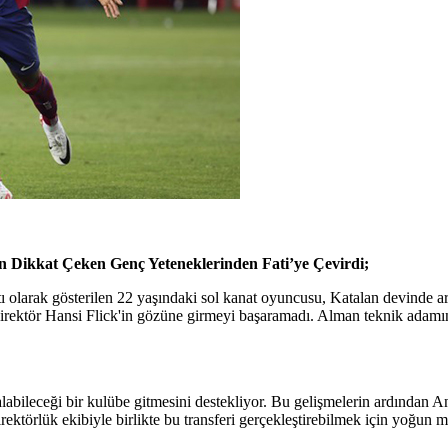
 Dikkat Çeken Genç Yeteneklerinden Fati’ye Çevirdi;
tı olarak gösterilen 22 yaşındaki sol kanat oyuncusu, Katalan devinde 
direktör Hansi Flick'in gözüne girmeyi başaramadı. Alman teknik adam
bileceği bir kulübe gitmesini destekliyor. Bu gelişmelerin ardından Ansu
ektörlük ekibiyle birlikte bu transferi gerçekleştirebilmek için yoğun m