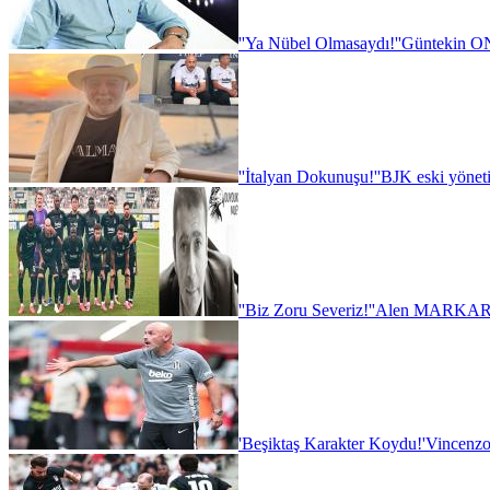
''Ya Nübel Olmasaydı!''
Güntekin ON
''İtalyan Dokunuşu!''
BJK eski yönet
''Biz Zoru Severiz!''
Alen MARKARY
'Beşiktaş Karakter Koydu!'
Vincenzo