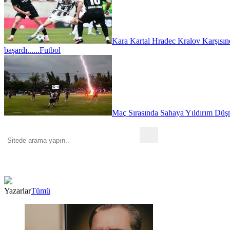
Kara Kartal Hradec Kralov Karşısın
başardı......
Futbol
Maç Sırasında Sahaya Yıldırım Düşm
Yazarlar
Tümü