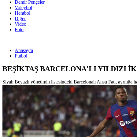
Demir Pençeler
Voleybol
Hentbol
Diğer
Video
Foto
Anasayfa
Futbol
BEŞİKTAŞ BARCELONA'LI YILDIZI İ
Siyah Beyazlı yönetimin listesindeki Barcelonalı Ansu Fati, ayrılığa ha