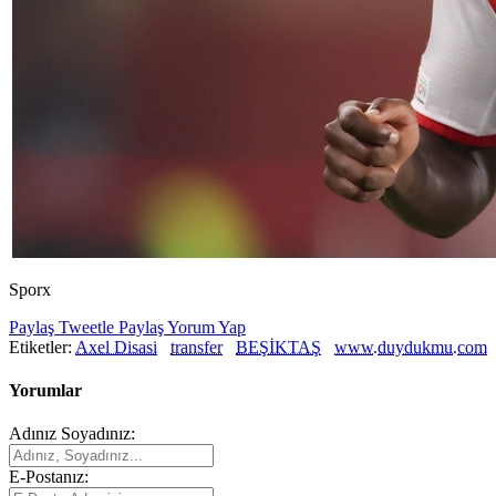
Sporx
Paylaş
Tweetle
Paylaş
Yorum Yap
Etiketler:
Axel Disasi
transfer
BEŞİKTAŞ
www.duydukmu.com
Yorumlar
Adınız Soyadınız:
E-Postanız: