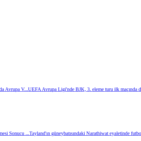
da Avrupa V...
UEFA Avrupa Ligi'nde BJK, 3. eleme turu ilk maçında d
esi Sonucu ...
Tayland'ın güneybatısındaki Narathiwat eyaletinde futbol 