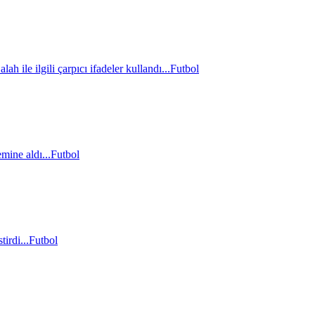
le ilgili çarpıcı ifadeler kullandı...
Futbol
mine aldı...
Futbol
irdi...
Futbol