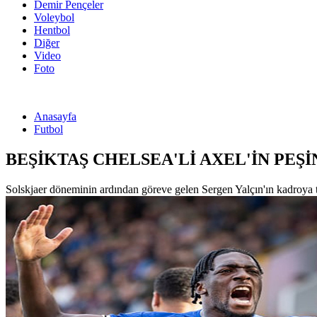
Demir Pençeler
Voleybol
Hentbol
Diğer
Video
Foto
Anasayfa
Futbol
BEŞİKTAŞ CHELSEA'Lİ AXEL'İN PEŞİ
Solskjaer döneminin ardından göreve gelen Sergen Yalçın'ın kadroya takv