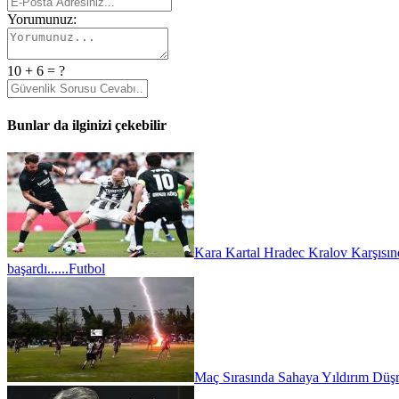
Yorumunuz:
10 + 6 = ?
Bunlar da ilginizi çekebilir
Kara Kartal Hradec Kralov Karşısın
başardı......
Futbol
Maç Sırasında Sahaya Yıldırım Düşm