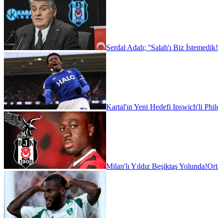
Serdal Adalı; ''Salah'ı Biz İstemedik!
Kartal'ın Yeni Hedefi Ipswich'li Phi
Milan'lı Yıldız Beşiktaş Yolunda!
Ort