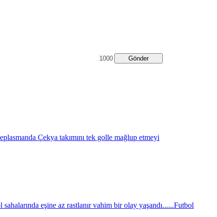
Gönder
eplasmanda Çekya takımını tek golle mağlup etmeyi
sahalarında eşine az rastlanır vahim bir olay yaşandı......
Futbol