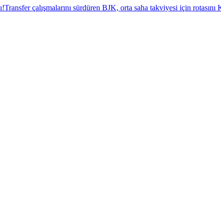
ı!
Transfer çalışmalarını sürdüren BJK, orta saha takviyesi için rotasını K