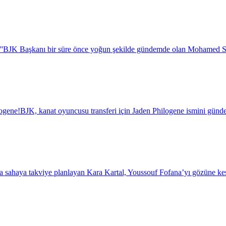
''
BJK Başkanı bir süre önce yoğun şekilde gündemde olan Mohamed Salah i
logene!
BJK, kanat oyuncusu transferi için Jaden Philogene ismini günde
a sahaya takviye planlayan Kara Kartal, Youssouf Fofana’yı gözüne kest