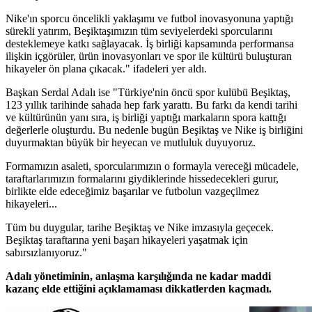
Nike'ın sporcu öncelikli yaklaşımı ve futbol inovasyonuna yaptığı
sürekli yatırım, Beşiktaşımızın tüm seviyelerdeki sporcularını
desteklemeye katkı sağlayacak. İş birliği kapsamında performansa
ilişkin içgörüler, ürün inovasyonları ve spor ile kültürü buluşturan
hikayeler ön plana çıkacak." ifadeleri yer aldı.
Başkan Serdal Adalı ise "Türkiye'nin öncü spor kulübü Beşiktaş,
123 yıllık tarihinde sahada hep fark yarattı. Bu farkı da kendi tarihi
ve kültürünün yanı sıra, iş birliği yaptığı markaların spora kattığı
değerlerle oluşturdu. Bu nedenle bugün Beşiktaş ve Nike iş birliğini
duyurmaktan büyük bir heyecan ve mutluluk duyuyoruz.
Formamızın asaleti, sporcularımızın o formayla vereceği mücadele,
taraftarlarımızın formalarını giydiklerinde hissedecekleri gurur,
birlikte elde edeceğimiz başarılar ve futbolun vazgeçilmez
hikayeleri...
Tüm bu duygular, tarihe Beşiktaş ve Nike imzasıyla geçecek.
Beşiktaş taraftarına yeni başarı hikayeleri yaşatmak için
sabırsızlanıyoruz."
Adalı yönetiminin, anlaşma karşılığında ne kadar maddi
kazanç elde ettiğini açıklamaması dikkatlerden kaçmadı.