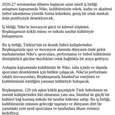
2026-27 sezonundan itibaren başlayan uzun süreli iş birliği
anlaşması kapsamında Nike, kulübümüzün erkek, kadın ve akademi
futbol takımlarına yönelik forma tedarikini, geniş bir ortak markalı
ürün portföyüyle destekleyecek.
İş birliği, Nike'ın inovasyon gücü ve küresel erişimini,
Beşiktaşımızın köklü mirası ve tutkulu taraftar kültürüyle
buluşturuyor.
Bu iş birliği, Türkiye'nin en ikonik futbol kulüplerinden
Beşiktaşımızla spor ve inovasyon alanında dünyanın önde gelen
markalarından Nike'ı; sporculara, performansa ve futbol kültürünün
dönüştürücü gücüne duydukları ortak bağlılıkla bir araya getiriyor.
Anlaşma kapsamında kulübümüz ile Nike, saha içinde ve dışında
sporcuları desteklemek için birlikte çalışacak. Nike'ın performans
odaklı inovasyonları, Beşiktaşımızla İstanbul'un enerjisini ve
kulübümüzün kimliğini yansıtan kültürüyle buluşacak.
Beşiktaşımız, 120 yılı aşkın köklü geçmişiyle Türk futbolunun en
önemli kulüplerinden biri olmasının yanı sıra, İstanbul ile güçlü bir
kültürel bağ kurmuş tutkulu bir taraftar kitlesine sahip. Bu iş birliği,
kulübümüzün mirasını geleceğe taşımayı ve dünyanın dört bir
yanındaki yeni nesil sporculara ve taraftarlara ilham vermeyi
hedefliyor.