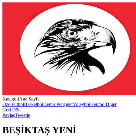
Kategori
Ana Sayfa
Özel
Futbol
Basketbol
Demir Pençeler
Voleybol
Hentbol
Diğer
Geri Dön
Paylaş
Tweetle
BEŞİKTAŞ YENİ