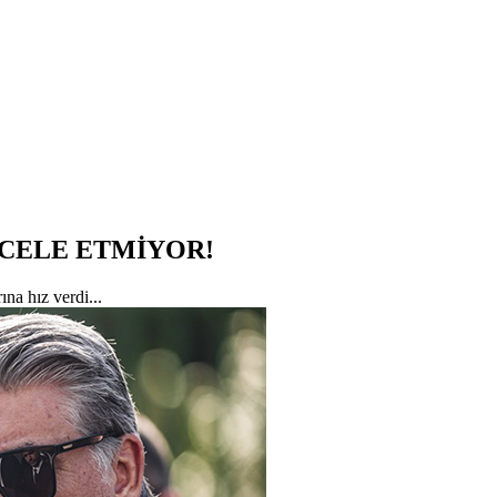
ACELE ETMİYOR!
na hız verdi...