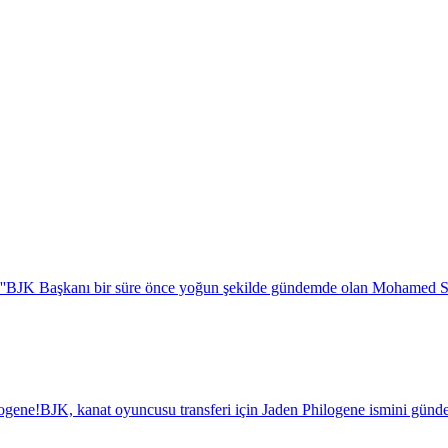
''
BJK Başkanı bir süre önce yoğun şekilde gündemde olan Mohamed Salah i
logene!
BJK, kanat oyuncusu transferi için Jaden Philogene ismini günde