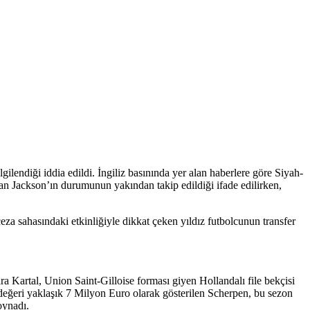
ilendiği iddia edildi. İngiliz basınında yer alan haberlere göre Siyah-
uyan Jackson’ın durumunun yakından takip edildiği ifade edilirken,
za sahasındaki etkinliğiyle dikkat çeken yıldız futbolcunun transfer
ra Kartal, Union Saint-Gilloise forması giyen Hollandalı file bekçisi
değeri yaklaşık 7 Milyon Euro olarak gösterilen Scherpen, bu sezon
oynadı.