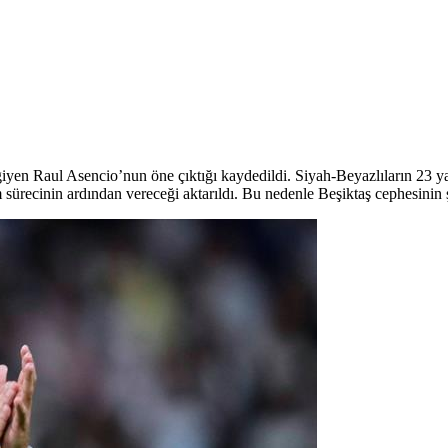
giyen Raul Asencio’nun öne çıktığı kaydedildi. Siyah-Beyazlıların 23 y
çim sürecinin ardından vereceği aktarıldı. Bu nedenle Beşiktaş cephesin