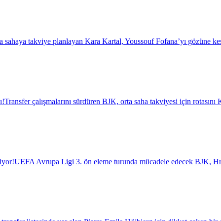
a sahaya takviye planlayan Kara Kartal, Youssouf Fofana’yı gözüne kest
ı!
Transfer çalışmalarını sürdüren BJK, orta saha takviyesi için rotasını K
iyor!
UEFA Avrupa Ligi 3. ön eleme turunda mücadele edecek BJK, Hrade