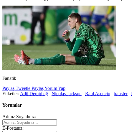
Fanatik
Paylaş
Tweetle
Paylaş
Yorum Yap
Etiketler:
Adil Demirbağ
Nicolas Jackson
Raul Asencio
transfer
Yorumlar
Adınız Soyadınız:
E-Postanız: