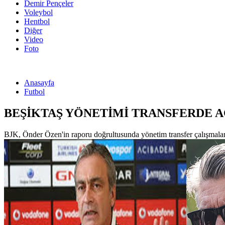
Demir Pençeler
Voleybol
Hentbol
Diğer
Video
Foto
Anasayfa
Futbol
BEŞİKTAŞ YÖNETİMİ TRANSFERDE 
BJK, Önder Özen'in raporu doğrultusunda yönetim transfer çalışmaları