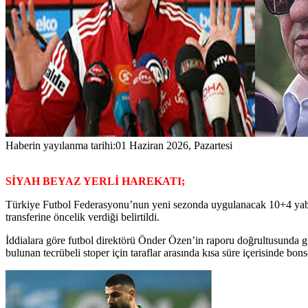
Haberin yayılanma tarihi:
01 Haziran 2026, Pazartesi
SİYAH BEYAZ YERLİ HAREKATI;
Türkiye Futbol Federasyonu’nun yeni sezonda uygulanacak 10+4 yaba
transferine öncelik verdiği belirtildi.
İddialara göre futbol direktörü Önder Özen’in raporu doğrultusunda 
bulunan tecrübeli stoper için taraflar arasında kısa süre içerisinde bon