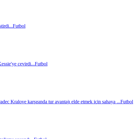
irdi...
Futbol
essie'ye çevirdi...
Futbol
c Kralove karşısında tur avantajı elde etmek için sahaya ...
Futbol