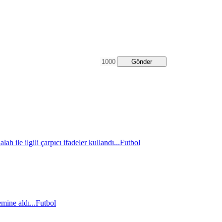
Gönder
le ilgili çarpıcı ifadeler kullandı...
Futbol
mine aldı...
Futbol