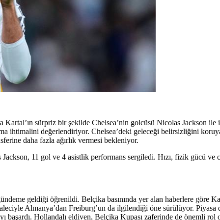
rtal’ın sürpriz bir şekilde Chelsea’nin golcüsü Nicolas Jackson ile ilg
tma ihtimalini değerlendiriyor. Chelsea’deki geleceği belirsizliğini kor
sferine daha fazla ağırlık vermesi bekleniyor.
kson, 11 gol ve 4 asistlik performans sergiledi. Hızı, fizik gücü ve ce
gündeme geldiği öğrenildi. Belçika basınında yer alan haberlere göre Ka
leciyle Almanya’dan Freiburg’un da ilgilendiği öne sürülüyor. Piyasa 
ı başardı. Hollandalı eldiven, Belçika Kupası zaferinde de önemli rol 