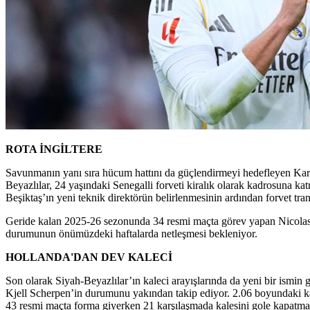
ROTA İNGİLTERE
Savunmanın yanı sıra hücum hattını da güçlendirmeyi hedefleyen Kara Ka
Beyazlılar, 24 yaşındaki Senegalli forveti kiralık olarak kadrosuna ka
Beşiktaş’ın yeni teknik direktörün belirlenmesinin ardından forvet tran
Geride kalan 2025-26 sezonunda 34 resmi maçta görev yapan Nicolas Jac
durumunun önümüzdeki haftalarda netleşmesi bekleniyor.
HOLLANDA'DAN DEV KALECİ
Son olarak Siyah-Beyazlılar’ın kaleci arayışlarında da yeni bir ismin 
Kjell Scherpen’in durumunu yakından takip ediyor. 2.06 boyundaki ka
43 resmi maçta forma giyerken 21 karşılaşmada kalesini gole kapatmay