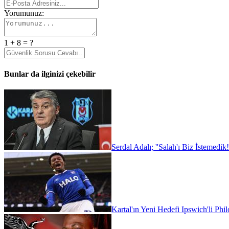
Yorumunuz:
1 + 8 = ?
Bunlar da ilginizi çekebilir
Serdal Adalı; ''Salah'ı Biz İstemedik!
Kartal'ın Yeni Hedefi Ipswich'li Phi