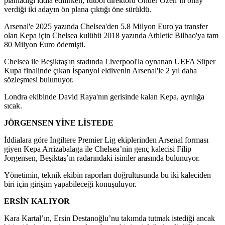
planladığı iddia edilirken, futbol direktörü Önder Özen’in onay
verdiği iki adayın ön plana çıktığı öne sürüldü.
Arsenal'e 2025 yazında Chelsea'den 5.8 Milyon Euro'ya transfer
olan Kepa için Chelsea kulübü 2018 yazında Athletic Bilbao'ya tam
80 Milyon Euro ödemişti.
Chelsea ile Beşiktaş'ın stadında Liverpool'la oynanan UEFA Süper
Kupa finalinde çıkan İspanyol eldivenin Arsenal'le 2 yıl daha
sözleşmesi bulunuyor.
Londra ekibinde David Raya'nın gerisinde kalan Kepa, ayrılığa
sıcak.
JÖRGENSEN YİNE LİSTEDE
İddialara göre İngiltere Premier Lig ekiplerinden Arsenal forması
giyen Kepa Arrizabalaga ile Chelsea’nin genç kalecisi Filip
Jorgensen, Beşiktaş’ın radarındaki isimler arasında bulunuyor.
Yönetimin, teknik ekibin raporları doğrultusunda bu iki kaleciden
biri için girişim yapabileceği konuşuluyor.
ERSİN KALIYOR
Kara Kartal’ın, Ersin Destanoğlu’nu takımda tutmak istediği ancak