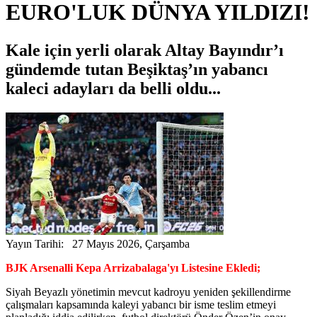
EURO'LUK DÜNYA YILDIZI!
Kale için yerli olarak Altay Bayındır’ı
gündemde tutan Beşiktaş’ın yabancı
kaleci adayları da belli oldu...
Yayın Tarihi: 27 Mayıs 2026, Çarşamba
BJK Arsenalli Kepa Arrizabalaga'yı Listesine Ekledi;
Siyah Beyazlı yönetimin mevcut kadroyu yeniden şekillendirme
çalışmaları kapsamında kaleyi yabancı bir isme teslim etmeyi