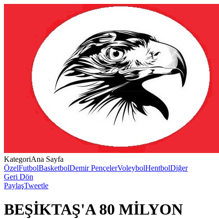
Kategori
Ana Sayfa
Özel
Futbol
Basketbol
Demir Pençeler
Voleybol
Hentbol
Diğer
Geri Dön
Paylaş
Tweetle
BEŞİKTAŞ'A 80 MİLYON