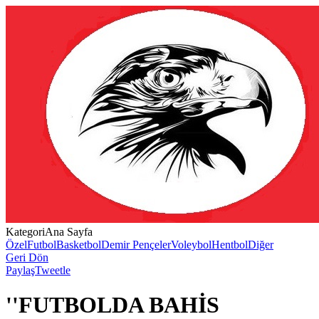
Kategori
Ana Sayfa
Özel
Futbol
Basketbol
Demir Pençeler
Voleybol
Hentbol
Diğer
Geri Dön
Paylaş
Tweetle
''FUTBOLDA BAHİS