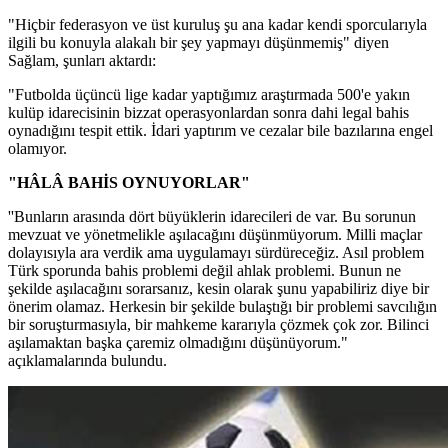
"Hiçbir federasyon ve üst kuruluş şu ana kadar kendi sporcularıyla
ilgili bu konuyla alakalı bir şey yapmayı düşünmemiş" diyen
Sağlam, şunları aktardı:
"Futbolda üçüncü lige kadar yaptığımız araştırmada 500'e yakın
kulüp idarecisinin bizzat operasyonlardan sonra dahi legal bahis
oynadığını tespit ettik. İdari yaptırım ve cezalar bile bazılarına engel
olamıyor.
"HÂLÂ BAHİS OYNUYORLAR"
''Bunların arasında dört büyüklerin idarecileri de var. Bu sorunun
mevzuat ve yönetmelikle aşılacağını düşünmüyorum. Milli maçlar
dolayısıyla ara verdik ama uygulamayı sürdüreceğiz. Asıl problem
Türk sporunda bahis problemi değil ahlak problemi. Bunun ne
şekilde aşılacağını sorarsanız, kesin olarak şunu yapabiliriz diye bir
önerim olamaz. Herkesin bir şekilde bulaştığı bir problemi savcılığın
bir soruşturmasıyla, bir mahkeme kararıyla çözmek çok zor. Bilinci
aşılamaktan başka çaremiz olmadığını düşünüyorum."
açıklamalarında bulundu.