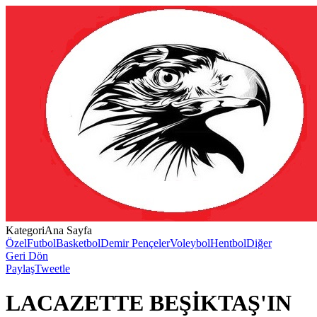
Kategori
Ana Sayfa
Özel
Futbol
Basketbol
Demir Pençeler
Voleybol
Hentbol
Diğer
Geri Dön
Paylaş
Tweetle
LACAZETTE BEŞİKTAŞ'IN