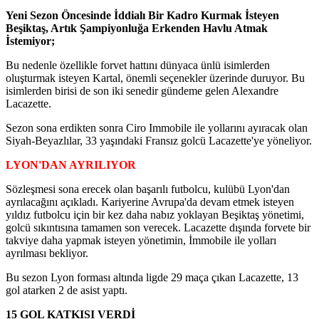
Yeni Sezon Öncesinde İddialı Bir Kadro Kurmak İsteyen
Beşiktaş, Artık Şampiyonluğa Erkenden Havlu Atmak
İstemiyor;
Bu nedenle özellikle forvet hattını dünyaca ünlü isimlerden
oluşturmak isteyen Kartal, önemli seçenekler üzerinde duruyor. Bu
isimlerden birisi de son iki senedir gündeme gelen Alexandre
Lacazette.
Sezon sona erdikten sonra Ciro Immobile ile yollarını ayıracak olan
Siyah-Beyazlılar, 33 yaşındaki Fransız golcü Lacazette'ye yöneliyor.
LYON'DAN AYRILIYOR
Sözleşmesi sona erecek olan başarılı futbolcu, kulübü Lyon'dan
ayrılacağını açıkladı. Kariyerine Avrupa'da devam etmek isteyen
yıldız futbolcu için bir kez daha nabız yoklayan Beşiktaş yönetimi,
golcü sıkıntısına tamamen son verecek. Lacazette dışında forvete bir
takviye daha yapmak isteyen yönetimin, İmmobile ile yolları
ayrılması bekliyor.
Bu sezon Lyon forması altında ligde 29 maça çıkan Lacazette, 13
gol atarken 2 de asist yaptı.
15 GOL KATKISI VERDİ