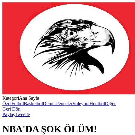
Kategori
Ana Sayfa
Özel
Futbol
Basketbol
Demir Pençeler
Voleybol
Hentbol
Diğer
Geri Dön
Paylaş
Tweetle
NBA'DA ŞOK ÖLÜM!