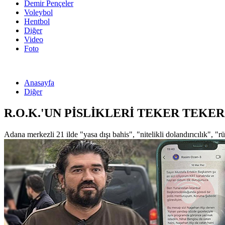
Demir Pençeler
Voleybol
Hentbol
Diğer
Video
Foto
Anasayfa
Diğer
R.O.K.'UN PİSLİKLERİ TEKER TEKE
Adana merkezli 21 ilde "yasa dışı bahis", "nitelikli dolandırıcılık",