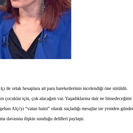
ile ortak hesaplara ait para hareketlerinin incelendiği öne sürüldü.
çocuklar için, çok alacağım var. Yaşadıklarına dair ne hissedeceğimi b
gehan Alçı'yı “vatan haini” olarak suçladığı mesajlar ise yeniden günd
a davasına ilişkin sunduğu delilleri paylaştı.