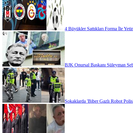
4 Büyükler Sattıkları Forma İle Yeti
BJK Onursal Başkanı Süleyman Seba'
Sokaklarda 'Biber Gazlı Robot Polis