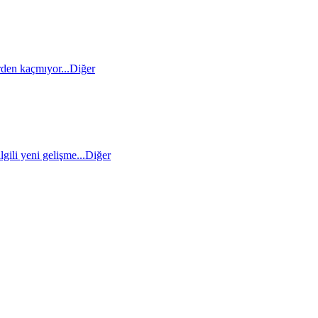
den kaçmıyor...
Diğer
gili yeni gelişme...
Diğer