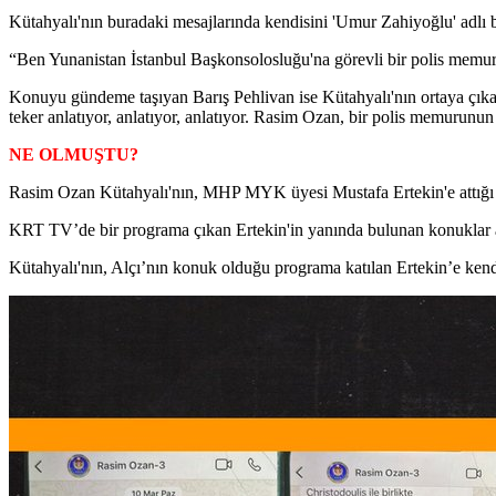
Kütahyalı'nın buradaki mesajlarında kendisini 'Umur Zahiyoğlu' adlı b
“Ben Yunanistan İstanbul Başkonsolosluğu'na görevli bir polis memu
Konuyu gündeme taşıyan Barış Pehlivan ise Kütahyalı'nın ortaya çıkan
teker anlatıyor, anlatıyor, anlatıyor. Rasim Ozan, bir polis memurunun
NE OLMUŞTU?
Rasim Ozan Kütahyalı'nın, MHP MYK üyesi Mustafa Ertekin'e attığı m
KRT TV’de bir programa çıkan Ertekin'in yanında bulunan konuklar ar
Kütahyalı'nın, Alçı’nın konuk olduğu programa katılan Ertekin’e kendisi