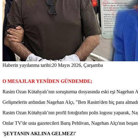
Haberin yayılanma tarihi:
20 Mayıs 2026, Çarşamba
O MESAJLAR YENİDEN GÜNDEMDE;
Rasim Ozan Kütahyalı’nın soruşturma dosyasında eski eşi Nagehan Alçı 
Gelişmelerin ardından Nagehan Alçı, "Ben Rasim'den hiç para almadım 
Rasim Ozan Kütahyalı’nın profil fotoğrafını polis logosu yaparak, Na
Onlar TV'de usta gazetecileri Barış Pehlivan, Nagehan Alçı'nın boşanm
'ŞEYTANIN AKLINA GELMEZ!'