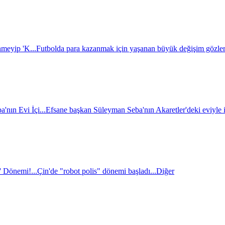
nmeyip 'K...
Futbolda para kazanmak için yaşanan büyük değişim gözler
nın Evi İçi...
Efsane başkan Süleyman Seba'nın Akaretler'deki eviyle il
' Dönemi!...
Çin'de "robot polis" dönemi başladı...
Diğer