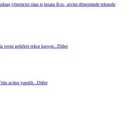
eşiktaş yöneticisi olan iş insanı Koç, seçim döneminde teknede
 vergi gelirleri rekor kırıyor...
Diğer
n açılışı yapıldı...
Diğer