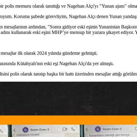
ir polis memuru olarak tanıttığı ve Nagehan Alçı'yı "Yunan ajanı" olma
ruyum. Koruma şubede görevliyim, Nagehan Alçı denen Yunan yandaşı s
 mesajlarının ardından, "Sonra gidiyor eski eşinin Yunanistan Başkonso
 adını kullanarak eski eşini MHP’ye mensup bir yazara şikayet ediyor. Y
esajlar ilk olarak 2024 yılında gündeme gelmişti.
asında Kütahyalı'nın eski eşi Nagehan Alçı'da yer almıştı.
ni polis olarak tanıtıp başka bir hattı üzerinden mesajlar attığı görülm