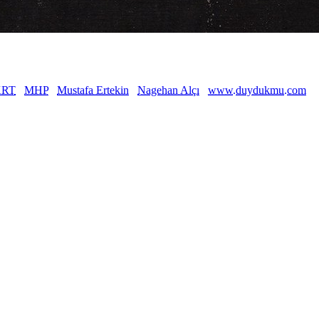
KRT
MHP
Mustafa Ertekin
Nagehan Alçı
www.duydukmu.com