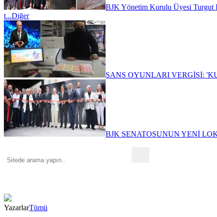
BJK Yönetim Kurulu Üyesi Turgut K
t...
Diğer
ŞANS OYUNLARI VERGİSİ: 'KUM
BJK SENATOSUNUN YENİ LOKA
Yazarlar
Tümü