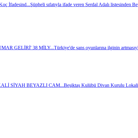
oç İfadesind...
Şüpheli sıfatıyla ifade veren Serdal Adalı listesinden B
AR GELİRİ' 38 MİLY...
Türkiye'de şans oyunlarına ilginin artmasıyla
Lİ SİYAH BEYAZLI CAM...
Beşiktaş Kulübü Divan Kurulu Lokali'ni