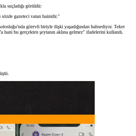
kla suçladığı görüldü:
özde gazeteci vatan hainidir."
losluğu'nda görevli biriyle ilişki yaşadığından bahsediyor. Teker
a hani bu gerçekten şeytanın aklına gelmez" ifadelerini kullandı.
üştü.