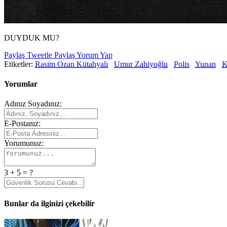
DUYDUK MU?
Paylaş
Tweetle
Paylaş
Yorum Yap
Etiketler:
Rasim Ozan Kütahyalı
Umur Zahiyoğlu
Polis
Yunan
Yorumlar
Adınız Soyadınız:
E-Postanız:
Yorumunuz:
3 + 5 = ?
Bunlar da ilginizi çekebilir