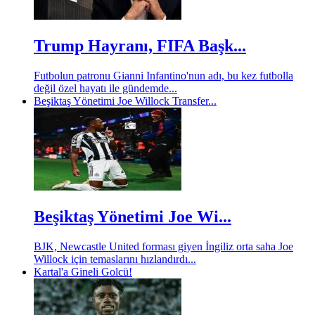
Trump Hayranı, FIFA Başk...
Futbolun patronu Gianni Infantino'nun adı, bu kez futbolla
değil özel hayatı ile gündemde...
Beşiktaş Yönetimi Joe Willock Transfer...
Beşiktaş Yönetimi Joe Wi...
BJK, Newcastle United forması giyen İngiliz orta saha Joe
Willock için temaslarını hızlandırdı...
Kartal'a Gineli Golcü!