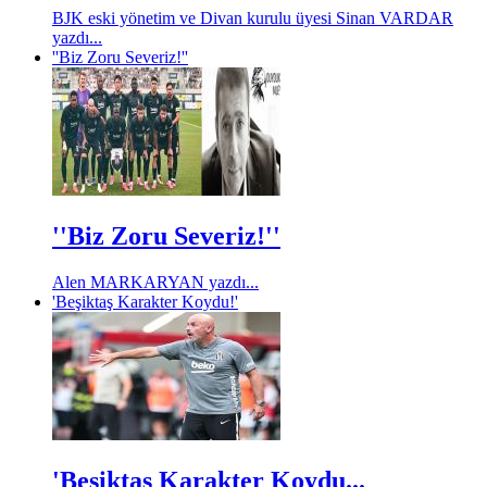
BJK eski yönetim ve Divan kurulu üyesi Sinan VARDAR
yazdı...
''Biz Zoru Severiz!''
''Biz Zoru Severiz!''
Alen MARKARYAN yazdı...
'Beşiktaş Karakter Koydu!'
'Beşiktaş Karakter Koydu...