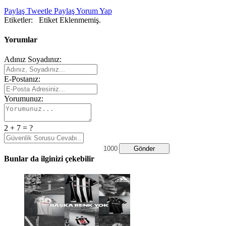
Paylaş
Tweetle
Paylaş
Yorum Yap
Etiketler:
Etiket Eklenmemiş.
Yorumlar
Adınız Soyadınız:
E-Postanız:
Yorumunuz:
2 + 7 = ?
Gönder
Bunlar da ilginizi çekebilir