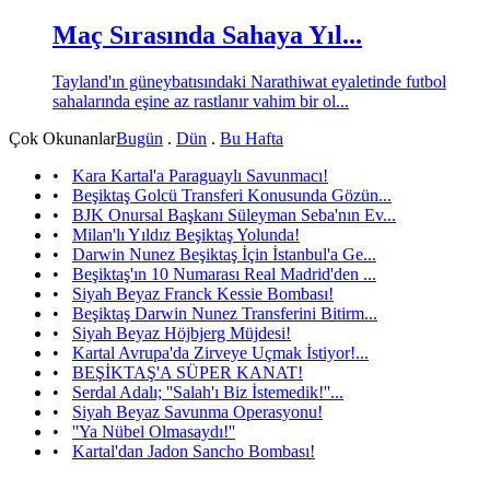
Maç Sırasında Sahaya Yıl...
Tayland'ın güneybatısındaki Narathiwat eyaletinde futbol
sahalarında eşine az rastlanır vahim bir ol...
Çok Okunanlar
Bugün
.
Dün
.
Bu Hafta
•
Kara Kartal'a Paraguaylı Savunmacı!
•
Beşiktaş Golcü Transferi Konusunda Gözün...
•
BJK Onursal Başkanı Süleyman Seba'nın Ev...
•
Milan'lı Yıldız Beşiktaş Yolunda!
•
Darwin Nunez Beşiktaş İçin İstanbul'a Ge...
•
Beşiktaş'ın 10 Numarası Real Madrid'den ...
•
Siyah Beyaz Franck Kessie Bombası!
•
Beşiktaş Darwin Nunez Transferini Bitirm...
•
Siyah Beyaz Höjbjerg Müjdesi!
•
Kartal Avrupa'da Zirveye Uçmak İstiyor!...
•
BEŞİKTAŞ'A SÜPER KANAT!
•
Serdal Adalı; ''Salah'ı Biz İstemedik!''...
•
Siyah Beyaz Savunma Operasyonu!
•
''Ya Nübel Olmasaydı!''
•
Kartal'dan Jadon Sancho Bombası!