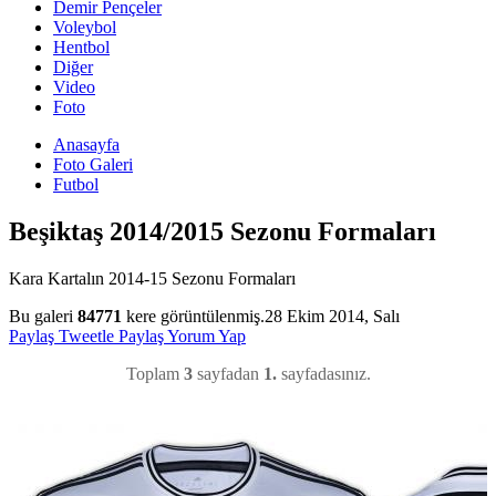
Demir Pençeler
Voleybol
Hentbol
Diğer
Video
Foto
Anasayfa
Foto Galeri
Futbol
Beşiktaş 2014/2015 Sezonu Formaları
Kara Kartalın 2014-15 Sezonu Formaları
Bu galeri
84771
kere görüntülenmiş.
28 Ekim 2014, Salı
Paylaş
Tweetle
Paylaş
Yorum Yap
Toplam
3
sayfadan
1.
sayfadasınız.