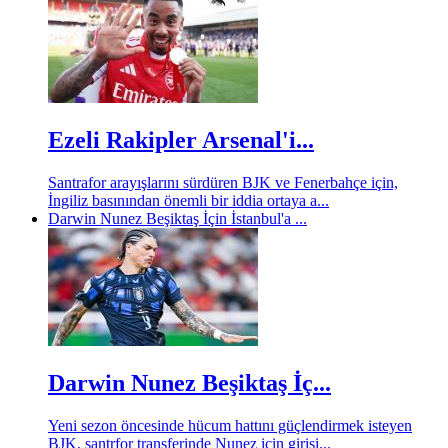
Ezeli Rakipler Arsenal'i...
Santrafor arayışlarını sürdüren BJK ve Fenerbahçe için,
İngiliz basınından önemli bir iddia ortaya a...
Darwin Nunez Beşiktaş İçin İstanbul'a ...
Darwin Nunez Beşiktaş İç...
Yeni sezon öncesinde hücum hattını güçlendirmek isteyen
BJK, santrfor transferinde Nunez için girişi...