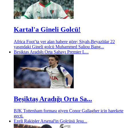
Kartal'a Gineli Golcü!
Africa Foot’ta yer alan habere göre; Siyah-Beyazlılar 22
yaşındaki Gineli golcü Muhammed Saliou Bang...
Beşiktaş Aradığı Orta Sahayı Premier L...
Beşiktaş Aradığı Orta Sa...
BJK Tottenham forması giyen Conor Gallagher için harekete
geçti.
Ezeli Rakipler Arsenal'in Golcüsü Jesu...