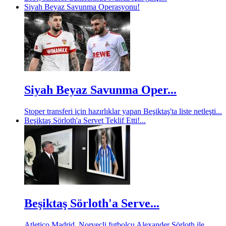
Siyah Beyaz Savunma Operasyonu!
Siyah Beyaz Savunma Oper...
Stoper transferi için hazırlıklar yapan Beşiktaş'ta liste netleşti...
Beşiktaş Sörloth'a Servet Teklif Etti!...
Beşiktaş Sörloth'a Serve...
Atletico Madrid, Norveçli futbolcu Alexander Sörloth ile