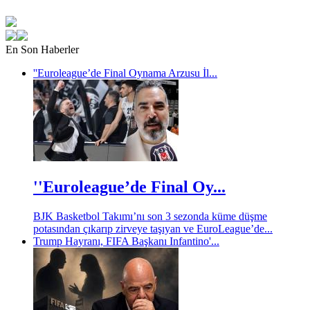
En Son Haberler
''Euroleague’de Final Oynama Arzusu İl...
''Euroleague’de Final Oy...
BJK Basketbol Takımı’nı son 3 sezonda küme düşme
potasından çıkarıp zirveye taşıyan ve EuroLeague’de...
Trump Hayranı, FIFA Başkanı Infantino'...