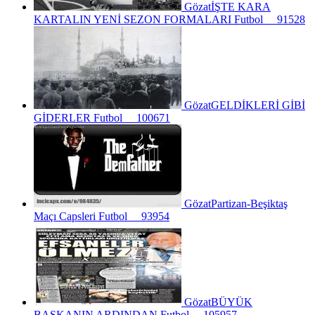
Gözat
İŞTE KARA
KARTALIN YENİ SEZON FORMALARI
Futbol
91528
Gözat
GELDİKLERİ GİBİ
GİDERLER
Futbol
100671
Gözat
Partizan-Beşiktaş
Maçı Capsleri
Futbol
93954
Gözat
BÜYÜK
BAŞKANIN ARDINDAN
Futbol
105957