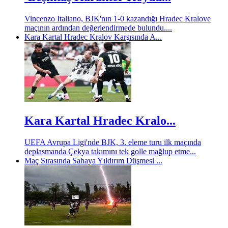
Vincenzo Italiano, BJK'nın 1-0 kazandığı Hradec Kralove
maçının ardından değerlendirmede bulundu....
Kara Kartal Hradec Kralov Karşısında A...
Kara Kartal Hradec Kralo...
UEFA Avrupa Ligi'nde BJK, 3. eleme turu ilk maçında
deplasmanda Çekya takımını tek golle mağlup etme...
Maç Sırasında Sahaya Yıldırım Düşmesi ...