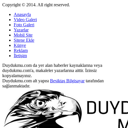
Copyright © 2014. All right reserved.
Anasayfa
Video Galeri
Foto Galeri
Yazarlar
Mobil Site
Sitene Ekle
Künye
Reklam
İletişim
Duydukmu.com da yer alan haberler kaynaklarına veya
duydukmu.com'a, makaleler yazarlarına aittir. İzinsiz
kopyalamayınız.
Duydukmu.com alt yapısı
Beşiktaş Bilgisayar
tarafından
sağlanmaktadır.