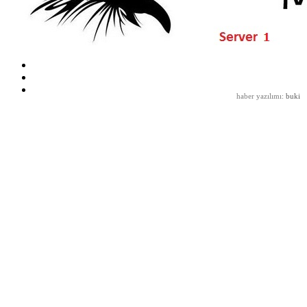
haber yazılımı
:
buki