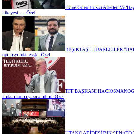
Evine Giren Hırsızı Affeden Ve 'Haya
hikayesi…...
Özel
BEŞİKTAŞLI İDARECİLER ''BAHİ
operasyonda, eski/...
Özel
TFF BAŞKANI HACIOSMANOĞL
kadar okuma yazma bilmi...
Özel
UTANÇ ABİDESİ BJK SENATO 