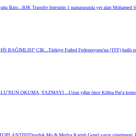
tta İkinc...
BJK Transfer listesinin 1 numarasında yer alan Mohamed Sa
S BAĞIMLISI'' ÇIK...
Türkiye Futbol Federasyonu'na (TFF) bağlı pr
U'NUN OKUMA, YAZMAYI ...
Uzun yıllar önce Kübra Par'a konuş
TOPLANTISI!
Duyduk Mu & Medya Kartalı Genel yayın yönetmeni,