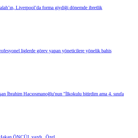
lah’ın, Liverpool’da forma giydiği dönemde ibretlik
ofesyonel liglerde görev yapan yöneticilere yönelik bahis
an İbrahim Hacıosmanoğlu'nun ''İlkokulu bitirdim ama 4. sınıfa
 Hakan ÖNCÜL yazdı...
Özel