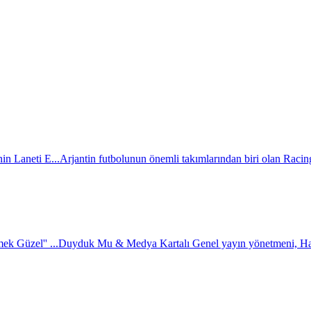
in Laneti E...
Arjantin futbolunun önemli takımlarından biri olan Racing
k Güzel'' ...
Duyduk Mu & Medya Kartalı Genel yayın yönetmeni, H