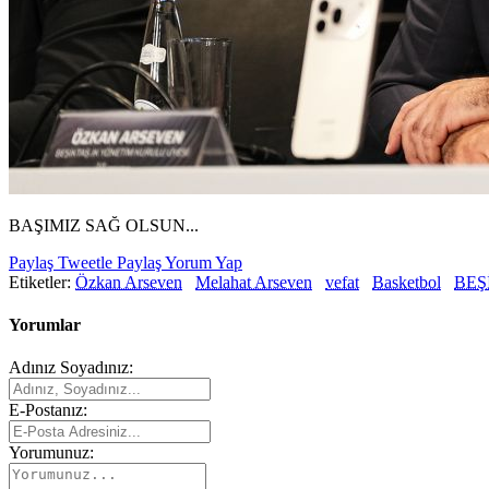
BAŞIMIZ SAĞ OLSUN...
Paylaş
Tweetle
Paylaş
Yorum Yap
Etiketler:
Özkan Arseven
Melahat Arseven
vefat
Basketbol
BEŞ
Yorumlar
Adınız Soyadınız:
E-Postanız:
Yorumunuz: