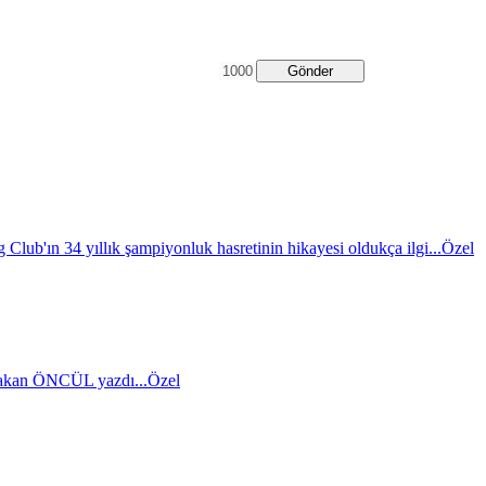
Gönder
 Club'ın 34 yıllık şampiyonluk hasretinin hikayesi oldukça ilgi...
Özel
akan ÖNCÜL yazdı...
Özel