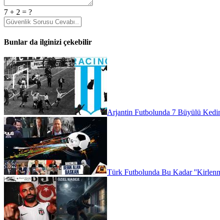
7 + 2 = ?
Bunlar da ilginizi çekebilir
Arjantin Futbolunda 7 Büyülü Kedin
Türk Futbolunda Bu Kadar ''Kirlenme