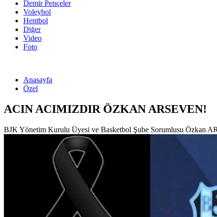
Demir Pençeler
Voleybol
Hentbol
Diğer
Video
Foto
Anasayfa
Özel
ACIN ACIMIZDIR ÖZKAN ARSEVEN!
BJK Yönetim Kurulu Üyesi ve Basketbol Şube Sorumlusu Özkan AR