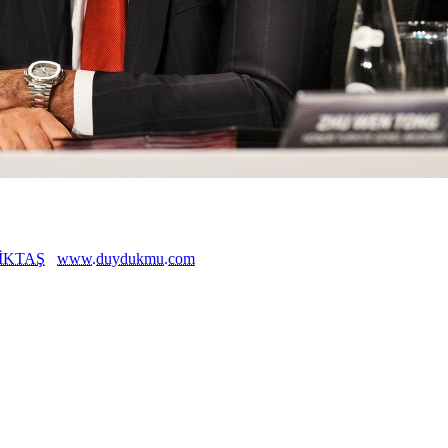
İKTAŞ
www.duydukmu.com