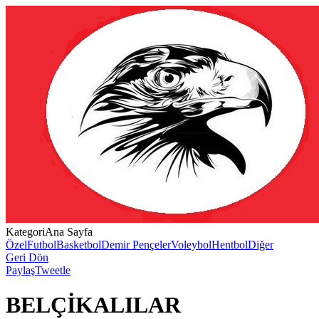
Kategori
Ana Sayfa
Özel
Futbol
Basketbol
Demir Pençeler
Voleybol
Hentbol
Diğer
Geri Dön
Paylaş
Tweetle
BELÇİKALILAR