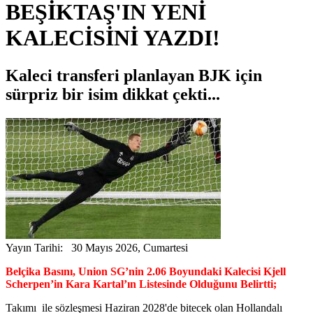
BEŞİKTAŞ'IN YENİ
KALECİSİNİ YAZDI!
Kaleci transferi planlayan BJK için
sürpriz bir isim dikkat çekti...
Yayın Tarihi: 30 Mayıs 2026, Cumartesi
Belçika Basını, Union SG’nin 2.06 Boyundaki Kalecisi Kjell
Scherpen’in Kara Kartal’ın Listesinde Olduğunu Belirtti;
Takımı ile sözleşmesi Haziran 2028'de bitecek olan Hollandalı