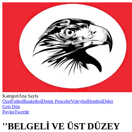
Kategori
Ana Sayfa
Özel
Futbol
Basketbol
Demir Pençeler
Voleybol
Hentbol
Diğer
Geri Dön
Paylaş
Tweetle
''BELGELİ VE ÜST DÜZEY