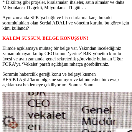
* Dikilitaş gibi projeler, kiralamalar, ihaleler, satın almalar ve daha
Milyonlarca TL geldi, Milyonlarca TL gitti…
Aynı zamanda SPK’ya bağlı ve hissedarlarına karşı hukuki
sorumlulukları olan Serdal ADALI ve yönetim kurulu, bu görev için
kimi kullandı?
KALEM SUSSUN, BELGE KONUŞSUN!
Elimde açıklamaya muhtaç bir belge var. Yakından incelediğiniz
zaman olmayan kulüp CEO’sunun ‘yerine’ BJK yönetim kurulu
üyesi ve aynı zamanda genel sekreterlik görevinde bulunan Uğur
FORA’ya ‘Vekalet’ parafı açıldığını rahatça görebilirsiniz.
Sorumlu habercilik gereği konu ve belgeyi kısmen
BEŞİKTAŞLI’ların bilgisine sunuyor ve tatmin edici bir cevap
açıklaması beklemeye çekiliyorum. Sonrası Sonra...