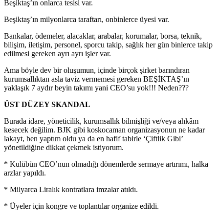
Beşiktaş’ın onlarca tesisi var.
Beşiktaş’ın milyonlarca taraftarı, onbinlerce üyesi var.
Bankalar, ödemeler, alacaklar, arabalar, korumalar, borsa, teknik,
bilişim, iletişim, personel, sporcu takip, sağlık her gün binlerce takip
edilmesi gereken ayrı ayrı işler var.
Ama böyle dev bir oluşumun, içinde birçok şirket barındıran
kurumsallıktan asla taviz vermemesi gereken BEŞİKTAŞ’ın
yaklaşık 7 aydır beyin takımı yani CEO’su yok!!! Neden???
ÜST DÜZEY SKANDAL
Burada idare, yöneticilik, kurumsallık bilmişliği ve/veya ahkâm
kesecek değilim. BJK gibi koskocaman organizasyonun ne kadar
lakayt, ben yaptım oldu ya da en hafif tabirle ‘Çiftlik Gibi’
yönetildiğine dikkat çekmek istiyorum.
* Kulübün CEO’nun olmadığı dönemlerde sermaye artırımı, halka
arzlar yapıldı.
* Milyarca Liralık kontratlara imzalar atıldı.
* Üyeler için kongre ve toplantılar organize edildi.