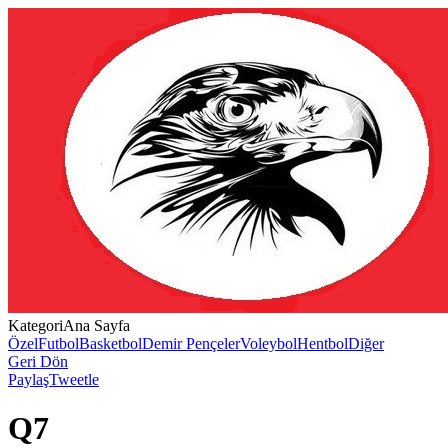
Kategori
Ana Sayfa
Özel
Futbol
Basketbol
Demir Pençeler
Voleybol
Hentbol
Diğer
Geri Dön
Paylaş
Tweetle
Q7