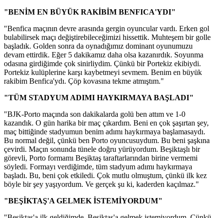
"BENİM EN BÜYÜK RAKİBİM BENFICA'YDI"
"Benfica maçının devre arasında gergin oyuncular vardı. Erken gol
bulabilirsek maçı değiştirebileceğimizi hissettik. Muhteşem bir golle
başladık. Golden sonra da oynadığımız dominant oyunumuzu
devam ettirdik. Eğer 5 dakikamız daha olsa kazanırdık. Soyunma
odasına girdiğimde çok sinirliydim. Çünkü bir Portekiz ekibiydi.
Portekiz kulüplerine karşı kaybetmeyi sevmem. Benim en büyük
rakibim Benfica'ydı. Çöp kovasına tekme atmıştım."
"TÜM STADYUM ADIMI HAYKIRMAYA BAŞLADI"
"BJK-Porto maçında son dakikalarda golü ben attım ve 1-0
kazandık. O gün harika bir maç çıkardım. Beni en çok şaşırtan şey,
maç bittiğinde stadyumun benim adımı haykırmaya başlamasaydı.
Bu normal değil, çünkü ben Porto oyuncusuydum. Bu beni şaşkına
çevirdi. Maçın sonunda tünele doğru yürüyordum. Beşiktaşlı bir
görevli, Porto formamı Beşiktaş taraftarlarından birine vermemi
söyledi. Formayı verdiğimde, tüm stadyum adımı haykırmaya
başladı. Bu, beni çok etkiledi. Çok mutlu olmuştum, çünkü ilk kez
böyle bir şey yaşıyordum. Ve gerçek şu ki, kaderden kaçılmaz."
"BEŞİKTAŞ'A GELMEK İSTEMİYORDUM"
"Beşiktaş'a ilk geldiğimde, Beşiktaş'a gelmek istemiyordum. Çünkü