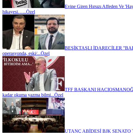
Evine Giren Hırsızı Affeden Ve 'Haya
hikayesi…...
Özel
BEŞİKTAŞLI İDARECİLER ''BAHİ
operasyonda, eski/...
Özel
TFF BAŞKANI HACIOSMANOĞL
kadar okuma yazma bilmi...
Özel
UTANÇ ABİDESİ BJK SENATO 