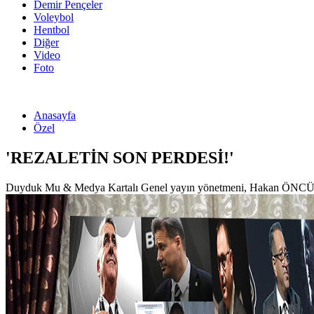
Demir Pençeler
Voleybol
Hentbol
Diğer
Video
Foto
Anasayfa
Özel
'REZALETİN SON PERDESİ!'
Duyduk Mu & Medya Kartalı Genel yayın yönetmeni, Hakan ÖNCÜL