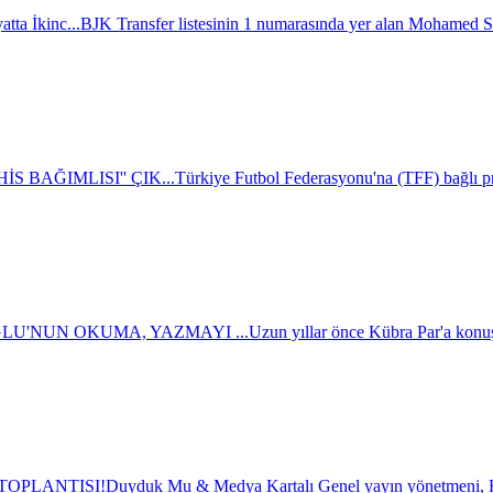
tta İkinc...
BJK Transfer listesinin 1 numarasında yer alan Mohamed Sa
S BAĞIMLISI'' ÇIK...
Türkiye Futbol Federasyonu'na (TFF) bağlı pr
U'NUN OKUMA, YAZMAYI ...
Uzun yıllar önce Kübra Par'a konuş
TOPLANTISI!
Duyduk Mu & Medya Kartalı Genel yayın yönetmeni,