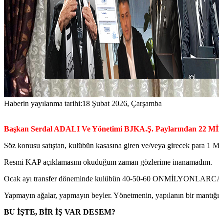
Haberin yayılanma tarihi:
18 Şubat 2026, Çarşamba
Başkan Serdal ADALI Ve Yönetimi BJKA.Ş. Paylarından 22 Mİ
Söz konusu satıştan, kulübün kasasına giren ve/veya girecek para 1
Resmi KAP açıklamasını okuduğum zaman gözlerime inanamadım.
Ocak ayı transfer döneminde kulübün 40-50-60 ONMİLYONLARCA E
Yapmayın ağalar, yapmayın beyler. Yönetmenin, yapılanın bir mantığı 
BU İŞTE, BİR İŞ VAR DESEM?