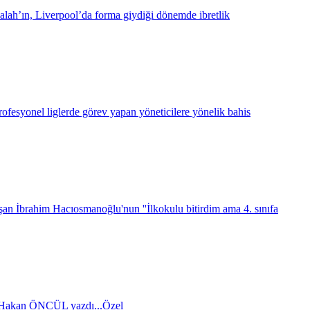
lah’ın, Liverpool’da forma giydiği dönemde ibretlik
ofesyonel liglerde görev yapan yöneticilere yönelik bahis
an İbrahim Hacıosmanoğlu'nun ''İlkokulu bitirdim ama 4. sınıfa
 Hakan ÖNCÜL yazdı...
Özel