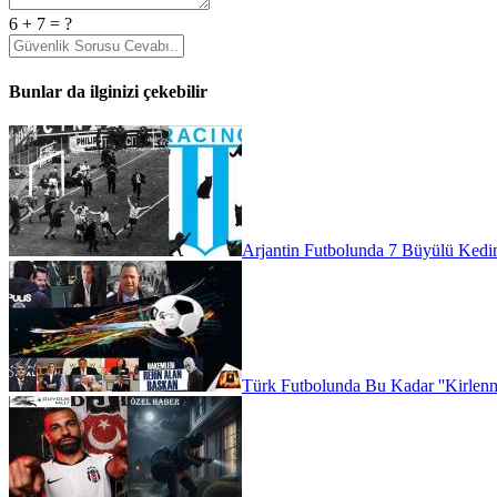
6 + 7 = ?
Bunlar da ilginizi çekebilir
Arjantin Futbolunda 7 Büyülü Kedin
Türk Futbolunda Bu Kadar ''Kirlenme