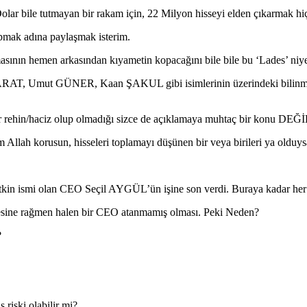
lar bile tutmayan bir rakam için, 22 Milyon hisseyi elden çıkarmak hiç
apmak adına paylaşmak isterim.
asının hemen arkasından kıyametin kopacağını bile bile bu ‘Lades’ niy
n ARAT, Umut GÜNER, Kaan ŞAKUL gibi isimlerinin üzerindeki bilinme
ir rehin/haciz olup olmadığı sizce de açıklamaya muhtaç bir konu DEĞ
llah korusun, hisseleri toplamayı düşünen bir veya birileri ya olduysa?
 ismi olan CEO Seçil AYGÜL’ün işine son verdi. Buraya kadar her şey n
esine rağmen halen bir CEO atanmamış olması. Peki Neden?
?
riski olabilir mi?