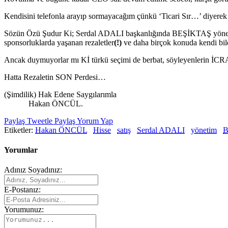
Kendisini telefonla arayıp sormayacağım çünkü ‘Ticari Sır…’ diyerek m
Sözün Özü Şudur Ki; Serdal ADALI başkanlığında BEŞİKTAŞ yönetimi
sponsorluklarda yaşanan rezaletler
(!)
ve daha birçok konuda kendi bil
Ancak duymuyorlar mı Kİ türkü seçimi de berbat, söyleyenlerin İCRA
Hatta Rezaletin SON Perdesi…
(Şimdilik) Hak Edene Saygılarımla
Hakan ÖNCÜL.
Paylaş
Tweetle
Paylaş
Yorum Yap
Etiketler:
Hakan ÖNCÜL
Hisse
satış
Serdal ADALI
yönetim
B
Yorumlar
Adınız Soyadınız:
E-Postanız:
Yorumunuz: