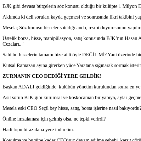
BJK gibi devasa bütçelerin söz konusu olduğu bir kulüpte 1 Milyon Do
Aklımda ki deli soruları kayda geçmesi ve sonrasında fikri takibini y
Mesela; Söz konusu hisseler satıldığı anda, resmi duyurusunun yapılm
Üstelik borsa, hisse, manipülasyon, satış konusunda BJK’nın Hasa
Cezaları...'
Sahi bu hisselerin tamamı bize aitti öyle DEĞİL Mİ? Yani üzerinde b
Kutsal Ramazan ayına girerken yüce Yaratana sığınarak sormak isterim A
ZURNANIN CEO DEDİĞİ YERE GELDİK!
Başkan ADALI geldiğinde, kulübün yönetim kurulundan sonra en yetkin
Asıl sorun BJK gibi kurumsal ve koskocaman bir yapıya, aylar geçm
Mesela eski CEO Seçil bey hisse, satış, borsa işlerine nasıl bakıyordu
Önüne imzalaması için gelmiş olsa, ne tepki verirdi?
Hadi topu biraz daha yere indirelim.
Kovulma ve bugüne kadar CEO’suz devam edilme sebebi, karşıt görüş 