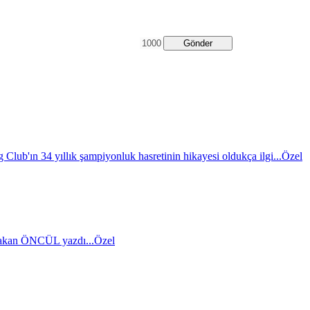
Gönder
 Club'ın 34 yıllık şampiyonluk hasretinin hikayesi oldukça ilgi...
Özel
akan ÖNCÜL yazdı...
Özel