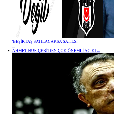
'BEŞİKTAŞ SATILACAKSA SATILS...
...
AHMET NUR ÇEBİ'DEN ÇOK ÖNEMLİ AÇIKL...