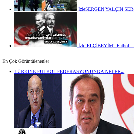
İzle
SERGEN YALÇIN SER
İzle
‘ELÇİBEYİM!'
Futbo
En Çok Görüntülenenler
TÜRKİYE FUTBOL FEDERASYONUNDA NELER...