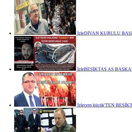
İzle
DİVAN KURULU BAŞK
İzle
BEŞİKTAŞ AS BAŞKA
İzle
cem küçük'TEN BEŞİ