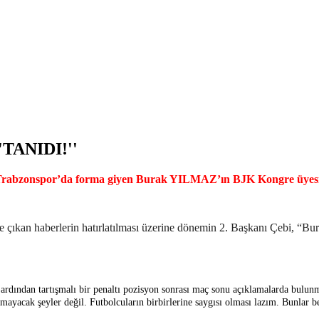
TANIDI!''
e Trabzonspor’da forma giyen Burak YILMAZ’ın BJK Kongre üyesi 
de çıkan haberlerin hatırlatılması üzerine dönemin 2. Başkanı Çebi, “
rdından tartışmalı bir penaltı pozisyon sonrası maç sonu açıklamalarda bulunm
ayacak şeyler değil. Futbolcuların birbirlerine saygısı olması lazım. Bunlar be