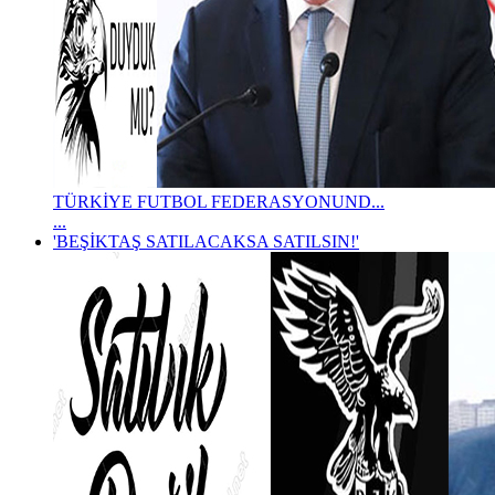
TÜRKİYE FUTBOL FEDERASYONUND...
...
'BEŞİKTAŞ SATILACAKSA SATILSIN!'