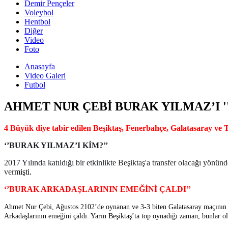
Demir Pençeler
Voleybol
Hentbol
Diğer
Video
Foto
Anasayfa
Video Galeri
Futbol
AHMET NUR ÇEBİ BURAK YILMAZ’I ''
4 Büyük diye tabir edilen Beşiktaş, Fenerbahçe, Galatasaray v
‘’BURAK YILMAZ’I KİM?’’
2017 Yılında katıldığı bir etkinlikte
Beşiktaş'a transfer olacağı yönün
ver
mişti.
‘’BURAK ARKADAŞLARININ EMEĞİNİ ÇALDI’’
Ahmet Nur Çebi, Ağustos 2102’de oynanan ve 3-3 biten Galatasaray maçının a
Arkadaşlarının emeğini çaldı. Yarın Beşiktaş’ta top oynadığı zaman, bunlar olm