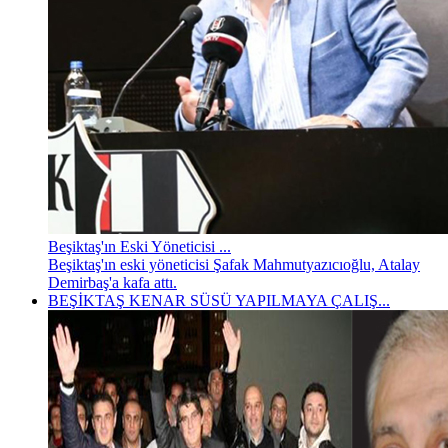
Beşiktaş'ın Eski Yöneticisi ...
Beşiktaş'ın eski yöneticisi Şafak Mahmutyazıcıoğlu, Atalay
Demirbaş'a kafa attı.
BEŞİKTAŞ KENAR SÜSÜ YAPILMAYA ÇALIŞ...