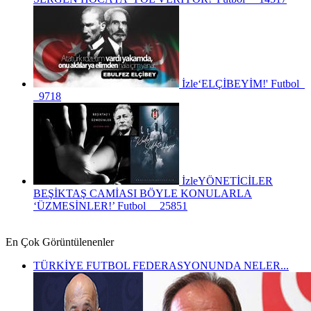
İzle
‘ELÇİBEYİM!'
Futbol
9718
İzle
YÖNETİCİLER
BEŞİKTAŞ CAMİASI BÖYLE KONULARLA
‘ÜZMESİNLER!’
Futbol
25851
En Çok Görüntülenenler
TÜRKİYE FUTBOL FEDERASYONUNDA NELER...