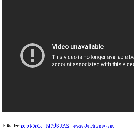
Etiketler:
cem küçük
BEŞİKTAŞ
www.duydukmu.com