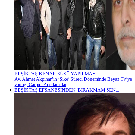
BEŞİKTAŞ KENAR SÜSÜ YAPILMAY...
Av. Ahmet Akpınar’ın ‘Şike’ Süreci Döneminde Beyaz Tv’ye
yaptığı Çarpıcı Açıklamalar;
BEŞİKTAŞ EFSANESİNDEN 'BIRAKMAM SEN...