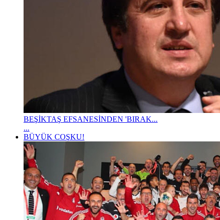
BEŞİKTAŞ EFSANESİNDEN 'BIRAK...
...
BÜYÜK COŞKU!