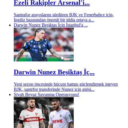
Ezeli Rakipler Arsenal'i...
Santrafor arayışlarını sürdüren BJK ve Fenerbahçe için,
İngiliz basınından önemli bir iddia ortaya a...
Darwin Nunez Beşiktaş İçin İstanbul'a ...
Darwin Nunez Beşiktaş İç...
Yeni sezon öncesinde hücum hattını güçlendirmek isteyen
BJK, santrfor transferinde Nunez için girişi...
Siyah Beyaz Savunma Operasyonu!