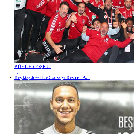
BÜYÜK COŞKU!
...
Beşiktaş Josef De Souza'yı Resmen A...