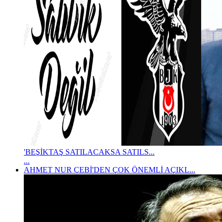
'BEŞİKTAŞ SATILACAKSA SATILS...
...
AHMET NUR ÇEBİ'DEN ÇOK ÖNEMLİ AÇIKL...