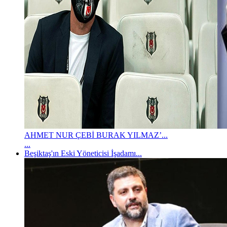
AHMET NUR ÇEBİ BURAK YILMAZ’...
...
Beşiktaş'ın Eski Yöneticisi İşadamı...