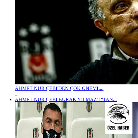
AHMET NUR ÇEBİ'DEN ÇOK ÖNEML...
...
AHMET NUR ÇEBİ BURAK YILMAZ’I ''TAN...