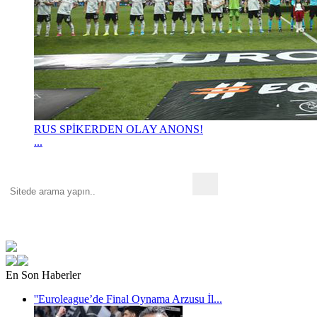
RUS SPİKERDEN OLAY ANONS!
...
En Son Haberler
''Euroleague’de Final Oynama Arzusu İl...