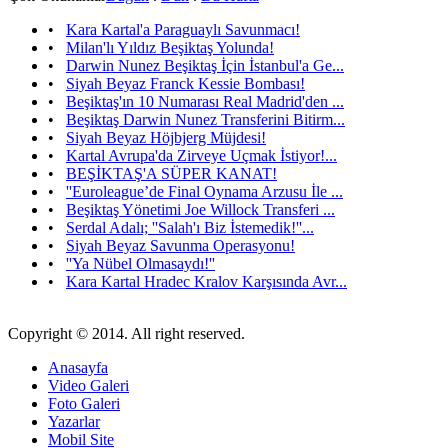
•
Kara Kartal'a Paraguaylı Savunmacı!
•
Milan'lı Yıldız Beşiktaş Yolunda!
•
Darwin Nunez Beşiktaş İçin İstanbul'a Ge...
•
Siyah Beyaz Franck Kessie Bombası!
•
Beşiktaş'ın 10 Numarası Real Madrid'den ...
•
Beşiktaş Darwin Nunez Transferini Bitirm...
•
Siyah Beyaz Höjbjerg Müjdesi!
•
Kartal Avrupa'da Zirveye Uçmak İstiyor!...
•
BEŞİKTAŞ'A SÜPER KANAT!
•
''Euroleague’de Final Oynama Arzusu İle ...
•
Beşiktaş Yönetimi Joe Willock Transferi ...
•
Serdal Adalı; ''Salah'ı Biz İstemedik!''...
•
Siyah Beyaz Savunma Operasyonu!
•
''Ya Nübel Olmasaydı!''
•
Kara Kartal Hradec Kralov Karşısında Avr...
Copyright © 2014. All right reserved.
Anasayfa
Video Galeri
Foto Galeri
Yazarlar
Mobil Site