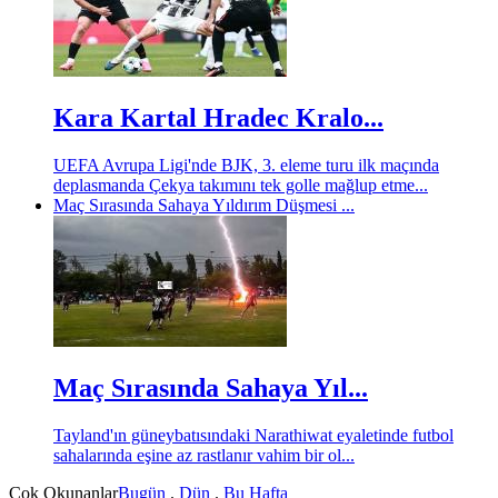
Kara Kartal Hradec Kralo...
UEFA Avrupa Ligi'nde BJK, 3. eleme turu ilk maçında
deplasmanda Çekya takımını tek golle mağlup etme...
Maç Sırasında Sahaya Yıldırım Düşmesi ...
Maç Sırasında Sahaya Yıl...
Tayland'ın güneybatısındaki Narathiwat eyaletinde futbol
sahalarında eşine az rastlanır vahim bir ol...
Çok Okunanlar
Bugün
.
Dün
.
Bu Hafta