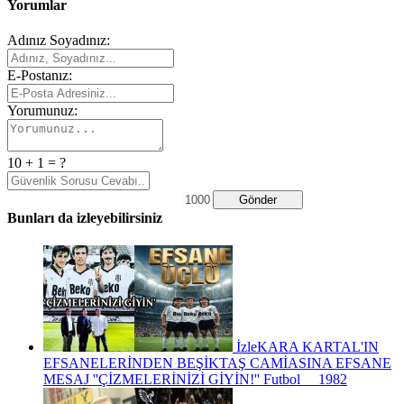
Yorumlar
Adınız Soyadınız:
E-Postanız:
Yorumunuz:
10 + 1 = ?
Gönder
Bunları da izleyebilirsiniz
İzle
KARA KARTAL'IN
EFSANELERİNDEN BEŞİKTAŞ CAMİASINA EFSANE
MESAJ ''ÇİZMELERİNİZİ GİYİN!''
Futbol
1982