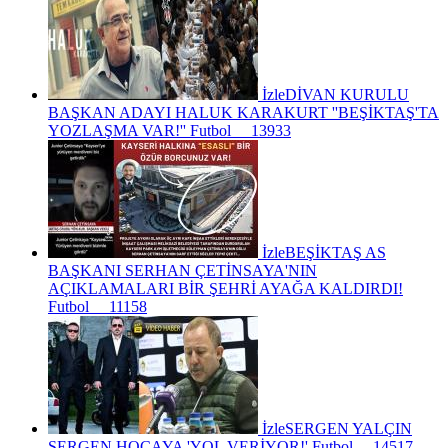
İzle
DİVAN KURULU
BAŞKAN ADAYI HALUK KARAKURT ''BEŞİKTAŞ'TA
YOZLAŞMA VAR!''
Futbol
13933
İzle
BEŞİKTAŞ AS
BAŞKANI SERHAN ÇETİNSAYA'NIN
AÇIKLAMALARI BİR ŞEHRİ AYAĞA KALDIRDI!
Futbol
11158
İzle
SERGEN YALÇIN
SERGEN HOCAYA 'YOL VERİYOR!'
Futbol
14517