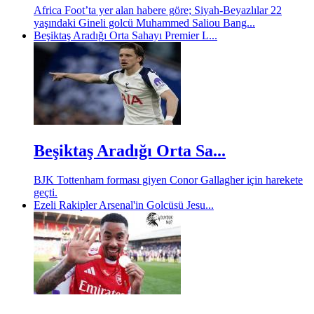
Africa Foot’ta yer alan habere göre; Siyah-Beyazlılar 22
yaşındaki Gineli golcü Muhammed Saliou Bang...
Beşiktaş Aradığı Orta Sahayı Premier L...
Beşiktaş Aradığı Orta Sa...
BJK Tottenham forması giyen Conor Gallagher için harekete
geçti.
Ezeli Rakipler Arsenal'in Golcüsü Jesu...