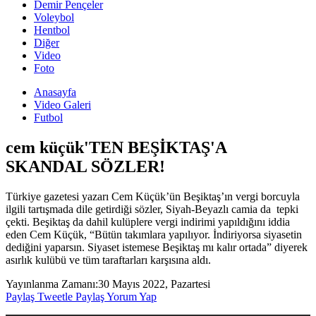
Demir Pençeler
Voleybol
Hentbol
Diğer
Video
Foto
Anasayfa
Video Galeri
Futbol
cem küçük'TEN BEŞİKTAŞ'A
SKANDAL SÖZLER!
Türkiye gazetesi yazarı Cem Küçük’ün Beşiktaş’ın vergi borcuyla
ilgili tartışmada dile getirdiği sözler, Siyah-Beyazlı camia da tepki
çekti. Beşiktaş da dahil kulüplere vergi indirimi yapıldığını iddia
eden Cem Küçük, “Bütün takımlara yapılıyor. İndiriyorsa siyasetin
dediğini yaparsın. Siyaset istemese Beşiktaş mı kalır ortada” diyerek
asırlık kulübü ve tüm taraftarları karşısına aldı.
Yayınlanma Zamanı:
30 Mayıs 2022, Pazartesi
Paylaş
Tweetle
Paylaş
Yorum Yap