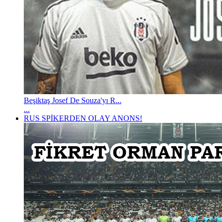
Beşiktaş Josef De Souza'yı R...
...
RUS SPİKERDEN OLAY ANONS!