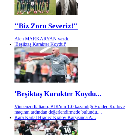
''Biz Zoru Severiz!''
Alen MARKARYAN yazdı...
'Beşiktaş Karakter Koydu!'
'Beşiktaş Karakter Koydu...
Vincenzo Italiano, BJK'nın 1-0 kazandığı Hradec Kralove
maçının ardından değerlendirmede bulundu....
Kara Kartal Hradec Kralov Karşısında A...